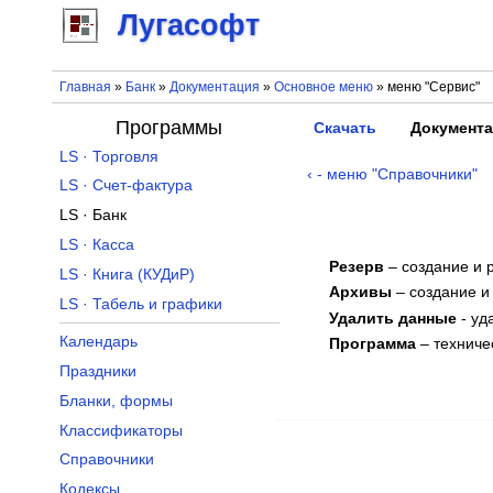
Лугасофт
Главная
»
Банк
»
Документация
»
Основное меню
» меню "Сервис"
Программы
Скачать
Документ
LS · Торговля
‹ - меню "Справочники"
LS · Счет-фактура
LS · Банк
LS · Касса
Резерв
– создание и 
LS · Книга (КУДиР)
Архивы
– создание и
LS · Табель и графики
Удалить данные
- уд
Календарь
Программа
– технич
Праздники
Бланки, формы
Классификаторы
Справочники
Кодексы