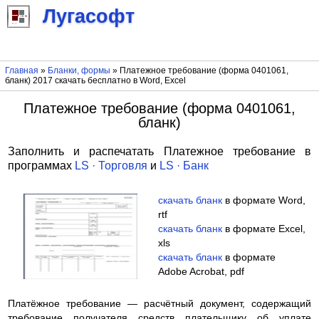
Лугасофт
Главная
»
Бланки, формы
» Платежное требование (форма 0401061,
бланк) 2017 скачать бесплатно в Word, Excel
Платежное требование (форма 0401061,
бланк)
Заполнить и распечатать Платежное требование в
программах
LS · Торговля
и
LS · Банк
скачать бланк
в формате Word,
rtf
скачать бланк
в формате Excel,
xls
скачать бланк
в формате
Adobe Acrobat, pdf
Платёжное требование — расчётный документ, содержащий
требование получателя средств плательщику об уплате