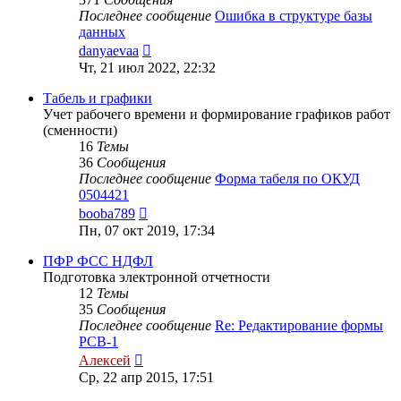
Последнее сообщение
Ошибка в структуре базы
данных
Перейти
danyaevaa
к
Чт, 21 июл 2022, 22:32
последнему
сообщению
Табель и графики
Учет рабочего времени и формирование графиков работ
(сменности)
16
Темы
36
Сообщения
Последнее сообщение
Форма табеля по ОКУД
0504421
Перейти
booba789
к
Пн, 07 окт 2019, 17:34
последнему
сообщению
ПФР ФСС НДФЛ
Подготовка электронной отчетности
12
Темы
35
Сообщения
Последнее сообщение
Re: Редактирование формы
РСВ-1
Перейти
Алексей
к
Ср, 22 апр 2015, 17:51
последнему