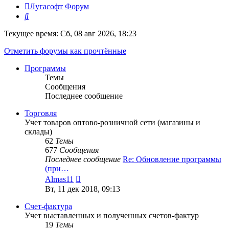
Лугасофт
Форум
Поиск
Текущее время: Сб, 08 авг 2026, 18:23
Отметить форумы как прочтённые
Программы
Темы
Сообщения
Последнее сообщение
Торговля
Учет товаров оптово-розничной сети (магазины и
склады)
62
Темы
677
Сообщения
Последнее сообщение
Re: Обновление программы
(при…
Перейти
Almas11
к
Вт, 11 дек 2018, 09:13
последнему
сообщению
Счет-фактура
Учет выставленных и полученных счетов-фактур
19
Темы