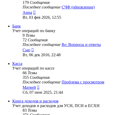
179
Сообщения
Последнее сообщение
СЧФ (обновление)
Перейти
Анна
к
Вт, 03 фев 2026, 12:55
последнему
сообщению
Банк
Учет операций по банку
9
Темы
72
Сообщения
Последнее сообщение
Re: Вопросы и ответы
Перейти
Сью
к
Вт, 06 дек 2016, 22:48
последнему
сообщению
Касса
Учет операций по кассе
66
Темы
355
Сообщения
Последнее сообщение
Проблема с просмотром
Перейти
Матвей
к
Сб, 07 июн 2025, 21:44
последнему
сообщению
Книга доходов и расходов
Учет доходов и расходов для УСН, ПСН и ЕСХН
83
Темы
371
Сообщения