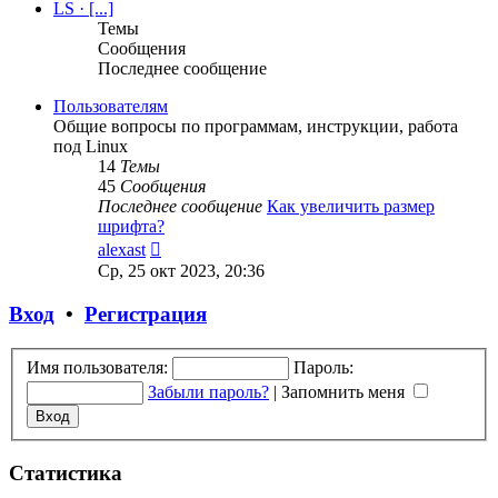
сообщению
LS · [...]
Темы
Сообщения
Последнее сообщение
Пользователям
Общие вопросы по программам, инструкции, работа
под Linux
14
Темы
45
Сообщения
Последнее сообщение
Как увеличить размер
шрифта?
Перейти
alexast
к
Ср, 25 окт 2023, 20:36
последнему
сообщению
Вход
•
Регистрация
Имя пользователя:
Пароль:
Забыли пароль?
|
Запомнить меня
Статистика