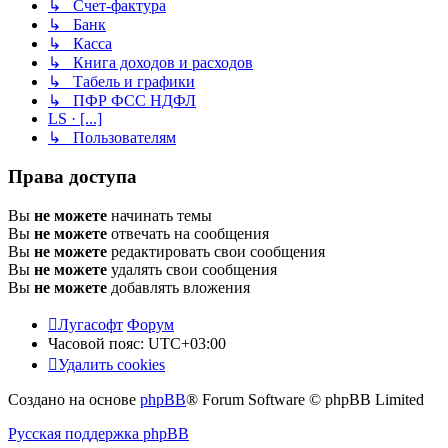
↳ Счет-фактура
↳ Банк
↳ Касса
↳ Книга доходов и расходов
↳ Табель и графики
↳ ПФР ФСС НДФЛ
LS · [...]
↳ Пользователям
Права доступа
Вы
не можете
начинать темы
Вы
не можете
отвечать на сообщения
Вы
не можете
редактировать свои сообщения
Вы
не можете
удалять свои сообщения
Вы
не можете
добавлять вложения
Лугасофт
Форум
Часовой пояс:
UTC+03:00
Удалить cookies
Создано на основе
phpBB
® Forum Software © phpBB Limited
Русская поддержка phpBB