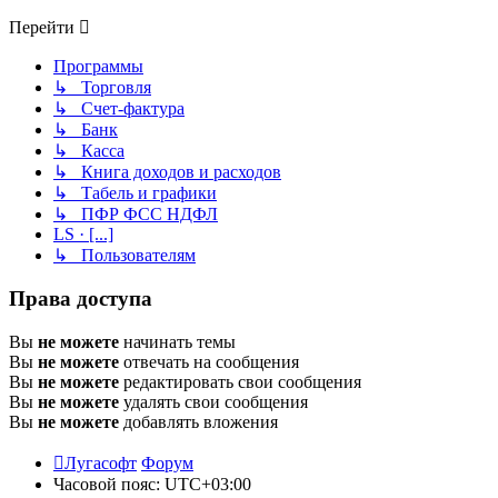
Перейти
Программы
↳ Торговля
↳ Счет-фактура
↳ Банк
↳ Касса
↳ Книга доходов и расходов
↳ Табель и графики
↳ ПФР ФСС НДФЛ
LS · [...]
↳ Пользователям
Права доступа
Вы
не можете
начинать темы
Вы
не можете
отвечать на сообщения
Вы
не можете
редактировать свои сообщения
Вы
не можете
удалять свои сообщения
Вы
не можете
добавлять вложения
Лугасофт
Форум
Часовой пояс:
UTC+03:00