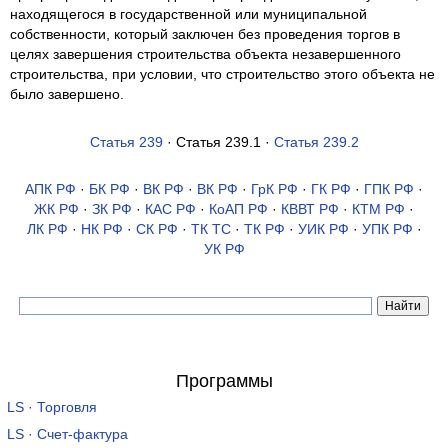
находящегося в государственной или муниципальной
собственности, который заключен без проведения торгов в
целях завершения строительства объекта незавершенного
строительства, при условии, что строительство этого объекта не
было завершено.
Статья 239
· Статья 239.1 ·
Статья 239.2
АПК РФ
·
БК РФ
·
ВК РФ
·
ВК РФ
·
ГрК РФ
·
ГК РФ
·
ГПК РФ
·
ЖК РФ
·
ЗК РФ
·
КАС РФ
·
КоАП РФ
·
КВВТ РФ
·
КТМ РФ
·
ЛК РФ
·
НК РФ
·
СК РФ
·
ТК TC
·
ТК РФ
·
УИК РФ
·
УПК РФ
·
УК РФ
Программы
LS · Торговля
LS · Счет-фактура