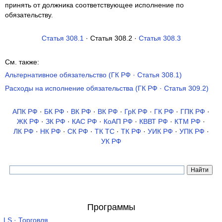
принять от должника соответствующее исполнение по
обязательству.
Статья 308.1
· Статья 308.2 ·
Статья 308.3
См. также:
Альтернативное обязательство (ГК РФ · Статья 308.1)
Расходы на исполнение обязательства (ГК РФ · Статья 309.2)
АПК РФ
·
БК РФ
·
ВК РФ
·
ВК РФ
·
ГрК РФ
·
ГК РФ
·
ГПК РФ
·
ЖК РФ
·
ЗК РФ
·
КАС РФ
·
КоАП РФ
·
КВВТ РФ
·
КТМ РФ
·
ЛК РФ
·
НК РФ
·
СК РФ
·
ТК TC
·
ТК РФ
·
УИК РФ
·
УПК РФ
·
УК РФ
Программы
LS · Торговля