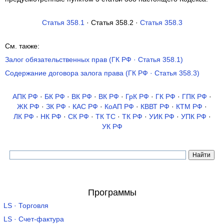
Статья 358.1
· Статья 358.2 ·
Статья 358.3
См. также:
Залог обязательственных прав (ГК РФ · Статья 358.1)
Содержание договора залога права (ГК РФ · Статья 358.3)
АПК РФ
·
БК РФ
·
ВК РФ
·
ВК РФ
·
ГрК РФ
·
ГК РФ
·
ГПК РФ
·
ЖК РФ
·
ЗК РФ
·
КАС РФ
·
КоАП РФ
·
КВВТ РФ
·
КТМ РФ
·
ЛК РФ
·
НК РФ
·
СК РФ
·
ТК TC
·
ТК РФ
·
УИК РФ
·
УПК РФ
·
УК РФ
Программы
LS · Торговля
LS · Счет-фактура