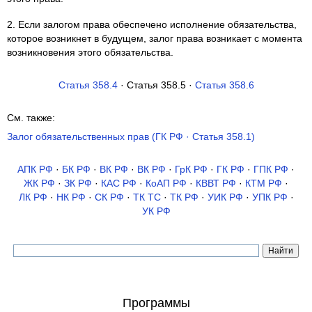
2. Если залогом права обеспечено исполнение обязательства,
которое возникнет в будущем, залог права возникает с момента
возникновения этого обязательства.
Статья 358.4
· Статья 358.5 ·
Статья 358.6
См. также:
Залог обязательственных прав (ГК РФ · Статья 358.1)
АПК РФ
·
БК РФ
·
ВК РФ
·
ВК РФ
·
ГрК РФ
·
ГК РФ
·
ГПК РФ
·
ЖК РФ
·
ЗК РФ
·
КАС РФ
·
КоАП РФ
·
КВВТ РФ
·
КТМ РФ
·
ЛК РФ
·
НК РФ
·
СК РФ
·
ТК TC
·
ТК РФ
·
УИК РФ
·
УПК РФ
·
УК РФ
Программы