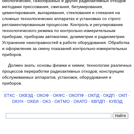
биологических, газообразных и других радиоактивных отходов
методами прессования, сжигания, битумирования,
цементирования, выпаривания, стеклования и спекания на
сложных технологических аппаратах и установках со строго
регламентированным процессом. Контроль и регулирование
технологического режима по контрольно-измерительным
приборам, приборам автоматики, дозиметрии и радиометрии.
Устранение неисправностей в работе оборудования. Обработка
и оформление за смену показаний контрольно-измерительных
приборов.
Должен знать: основы физики и химии; технологию различных
процессов переработки радиоактивных отходов; конструкцию
обслуживаемых аппаратов, установок, оборудования и
приборов.
ЕТКС
·
ОКВЭД
·
ОКОФ
·
ОКФС
·
ОКОПФ
·
ОКПД
·
ОКДП
·
ОКП
·
ОКУН
·
ОКЕИ
·
ОКЗ
·
ОКТМО
·
ОКАТО
·
КВПДП
·
КУВЭД