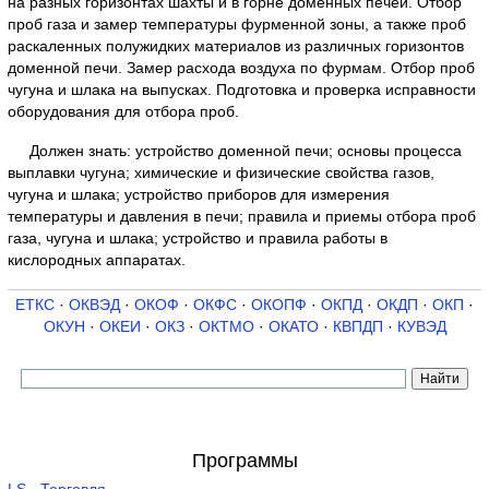
на разных горизонтах шахты и в горне доменных печей. Отбор
проб газа и замер температуры фурменной зоны, а также проб
раскаленных полужидких материалов из различных горизонтов
доменной печи. Замер расхода воздуха по фурмам. Отбор проб
чугуна и шлака на выпусках. Подготовка и проверка исправности
оборудования для отбора проб.
Должен знать: устройство доменной печи; основы процесса
выплавки чугуна; химические и физические свойства газов,
чугуна и шлака; устройство приборов для измерения
температуры и давления в печи; правила и приемы отбора проб
газа, чугуна и шлака; устройство и правила работы в
кислородных аппаратах.
ЕТКС
·
ОКВЭД
·
ОКОФ
·
ОКФС
·
ОКОПФ
·
ОКПД
·
ОКДП
·
ОКП
·
ОКУН
·
ОКЕИ
·
ОКЗ
·
ОКТМО
·
ОКАТО
·
КВПДП
·
КУВЭД
Программы