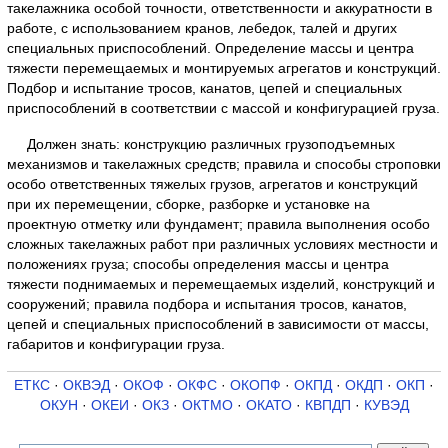
такелажника особой точности, ответственности и аккуратности в
работе, с использованием кранов, лебедок, талей и других
специальных приспособлений. Определение массы и центра
тяжести перемещаемых и монтируемых агрегатов и конструкций.
Подбор и испытание тросов, канатов, цепей и специальных
приспособлений в соответствии с массой и конфигурацией груза.
Должен знать: конструкцию различных грузоподъемных
механизмов и такелажных средств; правила и способы строповки
особо ответственных тяжелых грузов, агрегатов и конструкций
при их перемещении, сборке, разборке и установке на
проектную отметку или фундамент; правила выполнения особо
сложных такелажных работ при различных условиях местности и
положениях груза; способы определения массы и центра
тяжести поднимаемых и перемещаемых изделий, конструкций и
сооружений; правила подбора и испытания тросов, канатов,
цепей и специальных приспособлений в зависимости от массы,
габаритов и конфигурации груза.
ЕТКС
·
ОКВЭД
·
ОКОФ
·
ОКФС
·
ОКОПФ
·
ОКПД
·
ОКДП
·
ОКП
·
ОКУН
·
ОКЕИ
·
ОКЗ
·
ОКТМО
·
ОКАТО
·
КВПДП
·
КУВЭД