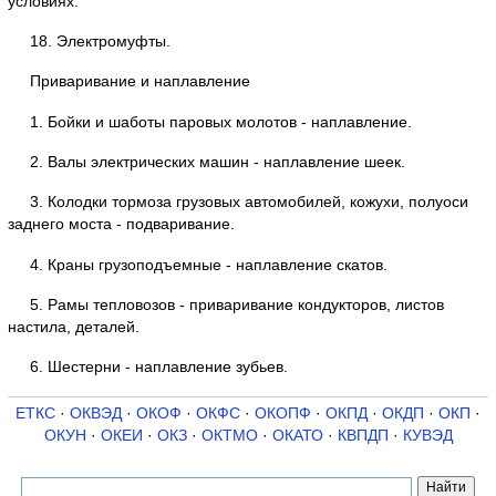
условиях.
18. Электромуфты.
Приваривание и наплавление
1. Бойки и шаботы паровых молотов - наплавление.
2. Валы электрических машин - наплавление шеек.
3. Колодки тормоза грузовых автомобилей, кожухи, полуоси
заднего моста - подваривание.
4. Краны грузоподъемные - наплавление скатов.
5. Рамы тепловозов - приваривание кондукторов, листов
настила, деталей.
6. Шестерни - наплавление зубьев.
ЕТКС
·
ОКВЭД
·
ОКОФ
·
ОКФС
·
ОКОПФ
·
ОКПД
·
ОКДП
·
ОКП
·
ОКУН
·
ОКЕИ
·
ОКЗ
·
ОКТМО
·
ОКАТО
·
КВПДП
·
КУВЭД