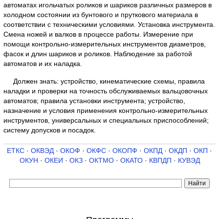
автоматах игольчатых роликов и шариков различных размеров в
холодном состоянии из бунтового и пруткового материала в
соответствии с техническими условиями. Установка инструмента.
Смена ножей и валков в процессе работы. Измерение при
помощи контрольно-измерительных инструментов диаметров,
фасок и длин шариков и роликов. Наблюдение за работой
автоматов и их наладка.
Должен знать: устройство, кинематические схемы, правила
наладки и проверки на точность обслуживаемых вальцовочных
автоматов; правила установки инструмента; устройство,
назначение и условия применения контрольно-измерительных
инструментов, универсальных и специальных приспособлений;
систему допусков и посадок.
ЕТКС
·
ОКВЭД
·
ОКОФ
·
ОКФС
·
ОКОПФ
·
ОКПД
·
ОКДП
·
ОКП
·
ОКУН
·
ОКЕИ
·
ОКЗ
·
ОКТМО
·
ОКАТО
·
КВПДП
·
КУВЭД