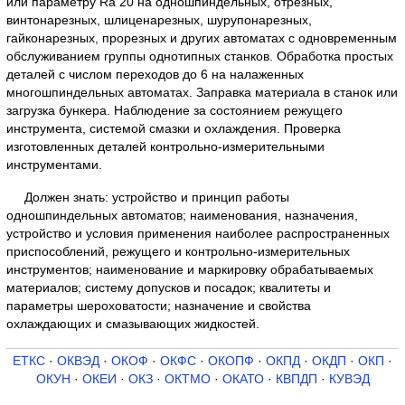
или параметру Ra 20 на одношпиндельных, отрезных,
винтонарезных, шлиценарезных, шурупонарезных,
гайконарезных, прорезных и других автоматах с одновременным
обслуживанием группы однотипных станков. Обработка простых
деталей с числом переходов до 6 на налаженных
многошпиндельных автоматах. Заправка материала в станок или
загрузка бункера. Наблюдение за состоянием режущего
инструмента, системой смазки и охлаждения. Проверка
изготовленных деталей контрольно-измерительными
инструментами.
Должен знать: устройство и принцип работы
одношпиндельных автоматов; наименования, назначения,
устройство и условия применения наиболее распространенных
приспособлений, режущего и контрольно-измерительных
инструментов; наименование и маркировку обрабатываемых
материалов; систему допусков и посадок; квалитеты и
параметры шероховатости; назначение и свойства
охлаждающих и смазывающих жидкостей.
ЕТКС
·
ОКВЭД
·
ОКОФ
·
ОКФС
·
ОКОПФ
·
ОКПД
·
ОКДП
·
ОКП
·
ОКУН
·
ОКЕИ
·
ОКЗ
·
ОКТМО
·
ОКАТО
·
КВПДП
·
КУВЭД