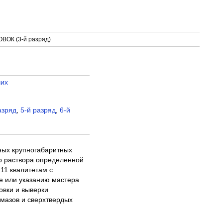
ОК (3-й разряд)
чих
азряд
,
5-й разряд
,
6-й
жных крупногабаритных
го раствора определенной
 11 квалитетам с
е или указанию мастера
овки и выверки
лмазов и сверхтвердых