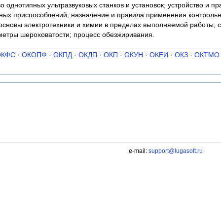
во однотипных ультразвуковых станков и установок; устройство и 
ных приспособлений; назначение и правила применения контроль
основы электротехники и химии в пределах выполняемой работы; с
аметры шероховатости; процесс обезжиривания.
ОКФС
·
ОКОПФ
·
ОКПД
·
ОКДП
·
ОКП
·
ОКУН
·
ОКЕИ
·
ОКЗ
·
ОКТМО
e-mail:
support@lugasoft.ru