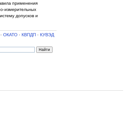
правила применения
но-измерительных
истему допусков и
·
ОКАТО
·
КВПДП
·
КУВЭД