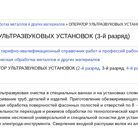
отка металлов и других материалов
» ОПЕРАТОР УЛЬТРАЗВУКОВЫХ УСТАНОВ
УЛЬТРАЗВУКОВЫХ УСТАНОВОК (3-й разряд)
 тарифно-квалификационный справочник работ и профессий рабо
еская обработка металлов и других материалов
ТОР УЛЬТРАЗВУКОВЫХ УСТАНОВОК (
2-й разряд
, 3-й разряд,
4-й р
Ультразвуковая очистка в специальных ваннах и на установках сло
иривание труб, деталей и изделий. Приготовление обезжиривающе
вая обработка поверхностей фасонных полостей и отверстий по 8 -
ельности переходов и режимов обработки по технологической карт
анием несложной универсальной и специальной оснастки для устан
 электрода-инструмента. Сверление входной распушки волок из а