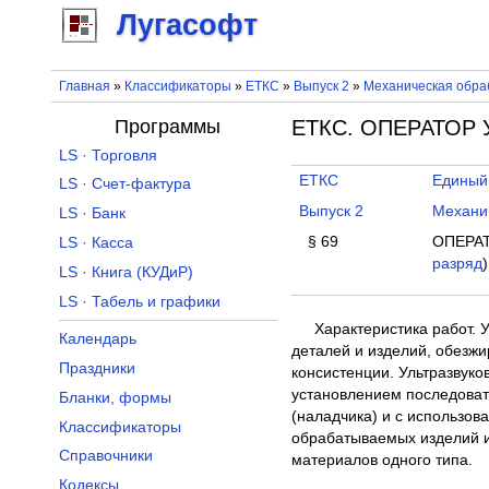
Лугасофт
Главная
»
Классификаторы
»
ЕТКС
»
Выпуск 2
»
Механическая обраб
Программы
ЕТКС. ОПЕРАТОР 
LS · Торговля
ЕТКС
Единый
LS · Счет-фактура
Выпуск 2
Механич
LS · Банк
§ 69
ОПЕРА
LS · Касса
разряд
)
LS · Книга (КУДиР)
LS · Табель и графики
Характеристика работ. 
Календарь
деталей и изделий, обезж
Праздники
консистенции. Ультразвуко
установлением последоват
Бланки, формы
(наладчика) и с использов
Классификаторы
обрабатываемых изделий и
Справочники
материалов одного типа.
Кодексы