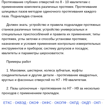
Протягивание глубоких отверстий по 8 - 10 квалитетам с
применением комплекта различных протяжек. Протягивание
шлицевых пазов методом одиночного протягивания каждого
паза. Подналадка станков.
Должен знать: устройство и правила подналадки протяжных
станков различных типов; устройство универсальных и
специальных приспособлений и правила их применения; типы
протяжек, углы заточки и способы установки протяжек;
назначение и условия применения контрольно-измерительных
инструментов и приборов; систему допусков и посадок;
квалитеты и параметры шероховатости.
Примеры работ
1. Маховики, шестерни, колеса зубчатые, муфты
соединительные и другие детали - протягивание квадратных,
круглых и фасонных отверстий по Н7 - Н9 квалитетам.
2. Пазы шпоночные - протягивание по Н7 - Н9 за несколько
проходов с применением прокладок.
ЕТКС
·
ОКВЭД
·
ОКОФ
·
ОКФС
·
ОКОПФ
·
ОКПД
·
ОКДП
·
ОКП
·