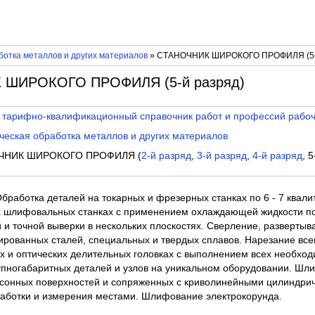
отка металлов и других материалов
» СТАНОЧНИК ШИРОКОГО ПРОФИЛЯ (5-
 ШИРОКОГО ПРОФИЛЯ (5-й разряд)
 тарифно-квалификационный справочник работ и профессий рабо
еская обработка металлов и других материалов
ЧНИК ШИРОКОГО ПРОФИЛЯ (
2-й разряд
,
3-й разряд
,
4-й разряд
, 
Обработка деталей на токарных и фрезерных станках по 6 - 7 квал
 на шлифовальных станках с применением охлаждающей жидкости п
и точной выверки в нескольких плоскостях. Сверление, развертыв
гированных сталей, специальных и твердых сплавов. Нарезание вс
х и оптических делительных головках с выполнением всех необход
пногабаритных деталей и узлов на уникальном оборудовании. Шл
сонных поверхностей и сопряженных с криволинейными цилиндрич
аботки и измерения местами. Шлифование электрокорунда.