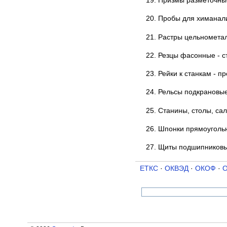
19. Призмы разметочные
20. Пробы для химанали
21. Растры цельнометал
22. Резцы фасонные - 
23. Рейки к станкам - п
24. Рельсы подкрановые
25. Станины, столы, сал
26. Шпонки прямоугольн
27. Щиты подшипниковые
ЕТКС
·
ОКВЭД
·
ОКОФ
·