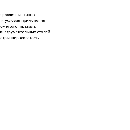
в различных типов;
о и условия применения
еометрию, правила
з инструментальных сталей
метры шероховатости.
.