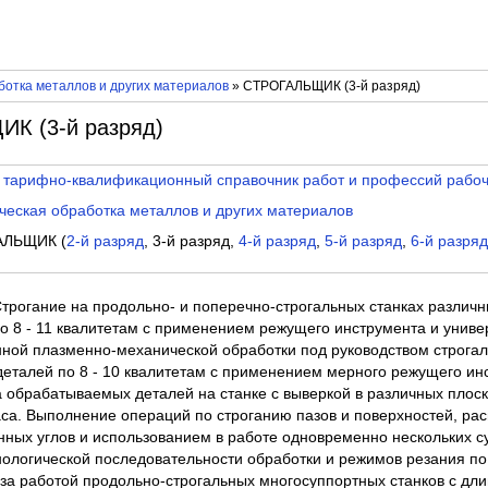
отка металлов и других материалов
» СТРОГАЛЬЩИК (3-й разряд)
К (3-й разряд)
 тарифно-квалификационный справочник работ и профессий рабо
еская обработка металлов и других материалов
АЛЬЩИК (
2-й разряд
, 3-й разряд,
4-й разряд
,
5-й разряд
,
6-й разря
Строгание на продольно- и поперечно-строгальных станках различн
о 8 - 11 квалитетам с применением режущего инструмента и унив
ной плазменно-механической обработки под руководством строга
деталей по 8 - 10 квалитетам с применением мерного режущего ин
 обрабатываемых деталей на станке с выверкой в различных плоск
са. Выполнение операций по строганию пазов и поверхностей, рас
ных углов и использованием в работе одновременно нескольких с
нологической последовательности обработки и режимов резания по
за работой продольно-строгальных многосуппортных станков с дл