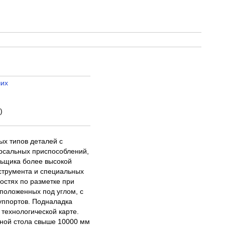
чих
д
)
ых типов деталей с
ерсальных приспособлений,
льщика более высокой
струмента и специальных
остях по разметке при
положенных под углом, с
уппортов. Подналадка
 технологической карте.
иной стола свыше 10000 мм