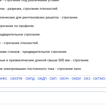
 - строгание под различными углами.
за - разрезка, строгание плоскостей.
лические для рентгеновских решеток - строгание.
строгание по профилю.
редварительное строгание.
 - строгание плоскостей.
азки станков - предварительное строгание.
ые и призматические длиной свыше 500 мм - строгание.
 электромашин постоянного тока - строгание окон.
ОКФС
·
ОКОПФ
·
ОКПД
·
ОКДП
·
ОКП
·
ОКУН
·
ОКЕИ
·
ОКЗ
·
ОКТМО