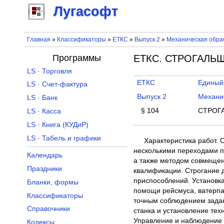
Лугасофт
Главная
»
Классификаторы
»
ЕТКС
»
Выпуск 2
»
Механическая обраб
Программы
ЕТКС. СТРОГАЛЬЩИ
LS · Торговля
ЕТКС
Единый
LS · Счет-фактура
Выпуск 2
Механич
LS · Банк
§ 104
СТРОГ
LS · Касса
LS · Книга (КУДиР)
LS · Табель и графики
Характеристика работ. 
несколькими переходами п
Календарь
а также методом совмещен
Праздники
квалификации. Строгание 
приспособлений. Установка
Бланки, формы
помощи рейсмуса, ватерпа
Классификаторы
точным соблюдением задан
Справочники
станка и установление тех
Управление и наблюдение 
Кодексы