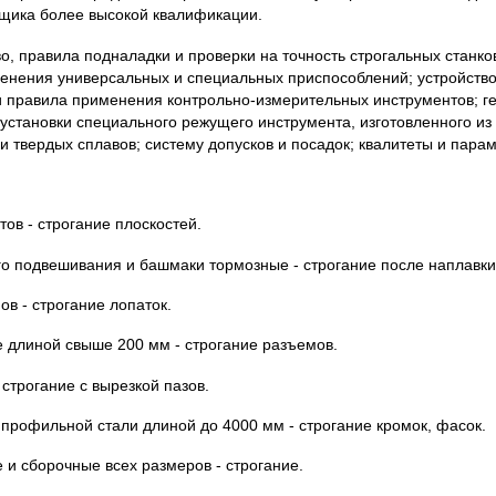
ьщика более высокой квалификации.
во, правила подналадки и проверки на точность строгальных станко
менения универсальных и специальных приспособлений; устройств
и правила применения контрольно-измерительных инструментов; г
 установки специального режущего инструмента, изготовленного и
 твердых сплавов; систему допусков и посадок; квалитеты и пара
тов - строгание плоскостей.
го подвешивания и башмаки тормозные - строгание после наплавки
ов - строгание лопаток.
 длиной свыше 200 мм - строгание разъемов.
 строгание с вырезкой пазов.
и профильной стали длиной до 4000 мм - строгание кромок, фасок.
 и сборочные всех размеров - строгание.