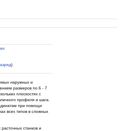
чих
разряд
)
аемых наружных и
ением размеров по 6 - 7
кольких плоскостях с
зличного профиля и шага.
ординатам при помощи
ках всех типов в сложных
 расточных станков и