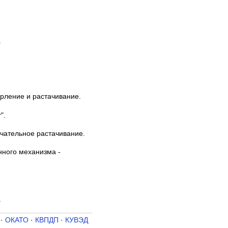
.
ерление и растачивание.
".
чательное растачивание.
ного механизма -
.
·
ОКАТО
·
КВПДП
·
КУВЭД