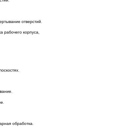
стий.
ертывание отверстий.
а рабочего корпуса,
лоскостях.
вание.
е.
арная обработка.