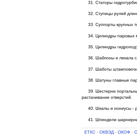
31. Статоры гидротурби
32. Ступицы рулей длин
33. Суппорты крупных т
34. Цилиндры паровых 
35. Цилиндры гидроподъ
36. Шаблоны и лекала с
37. Шаботы штамповочны
38. Шатуны главные па
39. Шестерни портальн
растачивание отверстий.
40. Шкалы и нониусы - 
41. Шпиндели шарнирны
ЕТКС
·
ОКВЭД
·
ОКОФ
·