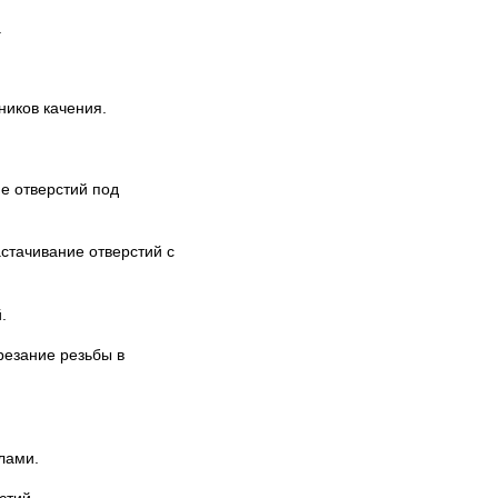
.
ников качения.
е отверстий под
астачивание отверстий с
.
резание резьбы в
лами.