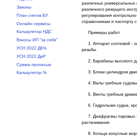
различных универсальных 
Законы
различного режущего инстр
регулирования контрольно
План счетов БУ
справочникам и паспорту с
Онлайн-сервисы
Калькулятор НДС
Примеры работ
Взносы ИП "за себя"
1. Аппарат сопловой - 
УСН 2022 Д6%
резьбы.
УСН 2022 ДиР
2. Барабаны высокого д
Сумма прописью
3. Блоки цилиндров дви
Калькулятор %
4. Валы гребные судов
5. Винты гребные диаме
6. Гидролыжи судна, кр
7. Диафрагмы паровых 
растачивание.
8. Кольца конусные мор