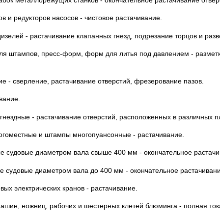
абок металлорежущих станков - окончательное растачивание отвер
ов и редукторов насосов - чистовое растачивание.
изелей - растачивание клапанных гнезд, подрезание торцов и разв
я штампов, пресс-форм, форм для литья под давлением - разметк
.
ие - сверление, растачивание отверстий, фрезерование пазов.
вание.
нездные - растачивание отверстий, расположенных в различных п
огоместные и штампы многопуансонные - растачивание.
е судовые диаметром вала свыше 400 мм - окончательное растачи
е судовые диаметром вала до 400 мм - окончательное растачивани
вых электрических кранов - растачивание.
ашин, ножниц, рабочих и шестерных клетей блюминга - полная ток