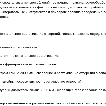
и специальных приспособлений; геометрию, правила термообработк
умента и влияние этих факторов на чистоту и точность обработки;
-измерительных инструментов и приборов; правила определения 
танка.
окончательное растачивание отверстий, канавок, пазов, площадок, 
авления - растачивание.
гателя - окончательное растачивание.
ые - фрезерование шпоночных пазов.
тром свыше 2000 мм - сверление и растачивание отверстий в лопа
онштейны носовых щитков - растачивание отверстий.
турбин диаметром свыше 2000 мм - шабрящее фрезерование разъ
тир - окончательное растачивание отверстий по замерам с места 