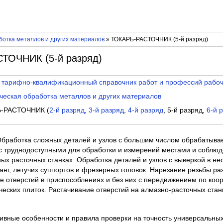
отка металлов и других материалов
» ТОКАРЬ-РАСТОЧНИК (5-й разряд)
ТОЧНИК (5-й разряд)
 тарифно-квалификационный справочник работ и профессий рабо
еская обработка металлов и других материалов
-РАСТОЧНИК (
2-й разряд
,
3-й разряд
,
4-й разряд
, 5-й разряд,
6-й 
 Обработка сложных деталей и узлов с большим числом обрабатыв
 с труднодоступными для обработки и измерений местами и соблюд
ых расточных станках. Обработка деталей и узлов с выверкой в нес
нг, летучих суппортов и фрезерных головок. Нарезание резьбы ра
е отверстий в приспособлениях и без них с передвижением по ко
еских плиток. Растачивание отверстий на алмазно-расточных стан
тивные особенности и правила проверки на точность универсальных