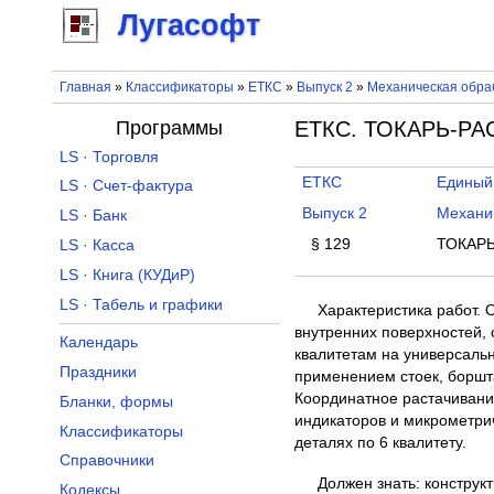
Лугасофт
Главная
»
Классификаторы
»
ЕТКС
»
Выпуск 2
»
Механическая обраб
Программы
ЕТКС. ТОКАРЬ-РАС
LS · Торговля
ЕТКС
Единый
LS · Счет-фактура
Выпуск 2
Механич
LS · Банк
§ 129
ТОКАРЬ
LS · Касса
LS · Книга (КУДиР)
LS · Табель и графики
Характеристика работ.
внутренних поверхностей,
Календарь
квалитетам на универсальн
Праздники
применением стоек, боршта
Координатное растачивани
Бланки, формы
индикаторов и микрометрич
Классификаторы
деталях по 6 квалитету.
Справочники
Должен знать: конструк
Кодексы