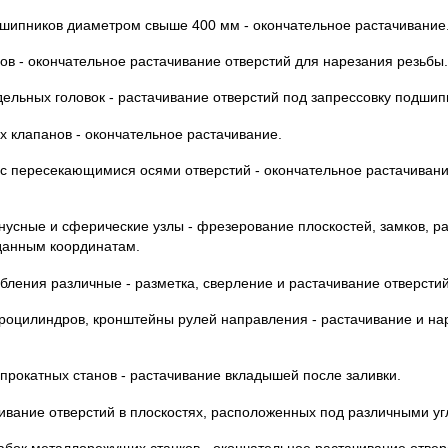
дшипников диаметром свыше 400 мм - окончательное растачивание
ов - окончательное растачивание отверстий для нарезания резьбы.
ельных головок - растачивание отверстий под запрессовку подшип
х клапанов - окончательное растачивание.
 с пересекающимися осями отверстий - окончательное растачивани
конусные и сферические узлы - фрезерование плоскостей, замков, р
данным координатам.
бления различные - разметка, сверление и растачивание отверстий
роцилиндров, кронштейны рулей направления - растачивание и на
прокатных станов - растачивание вкладышей после заливки.
чивание отверстий в плоскостях, расположенных под различными уг