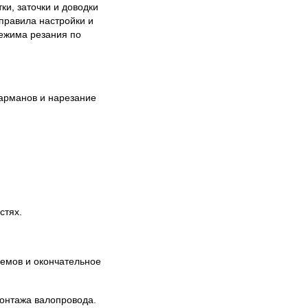
и, заточки и доводки
 правила настройки и
режима резания по
карманов и нарезание
стях.
емов и окончательное
монтажа валопровода.