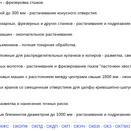
н - фрезеровка стыков.
ой до 300 мм - растачивание конусного отверстия.
окарных, фрезерных и других станков - растачивание и подрезание
машин - окончательное растачивание.
емников - полная токарная обработка.
ложные для распределительных кулачков и копиров - разметка, св
х молотов - растачивание и фрезерование пазов "ласточкин хвост
ровых машин с расстоянием между центрами свыше 1800 мм - окон
ых кранов со смещенным отверстием для цапфы кривошипно-шатун
разметка и нанесение точных рисок.
е блюмингов диаметром до 1000 мм - растачивание и подрезание
ОКФС
·
ОКОПФ
·
ОКПД
·
ОКДП
·
ОКП
·
ОКУН
·
ОКЕИ
·
ОКЗ
·
ОКТМО