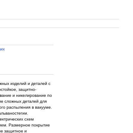
чих
жных изделий и деталей с
стойкое, защитно-
вание и никелирование по
ние сложных деталей для
ого распыления в вакууме.
альваностегии.
ектрических схем
ием. Размерное покрытие
ие защитное и