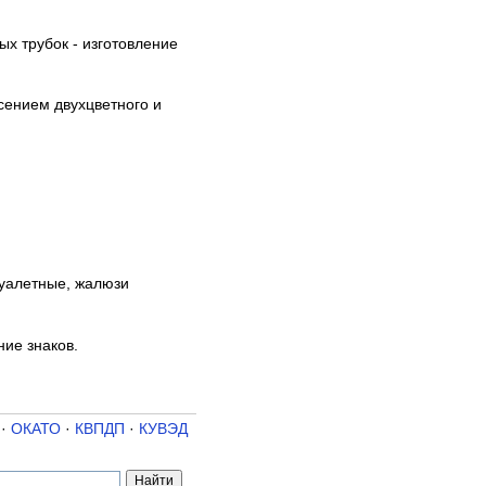
х трубок - изготовление
сением двухцветного и
туалетные, жалюзи
ние знаков.
·
ОКАТО
·
КВПДП
·
КУВЭД