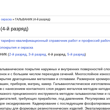
 окраска
» ГАЛЬВАНИК (4-й разряд)
4-й разряд)
 тарифно-квалификационный справочник работ и профессий рабо
опокрытия и окраска
НИК (
2-й разряд
,
3-й разряд
, 4-й разряд,
5-й разряд
)
Гальваническое покрытие наружных и внутренних поверхностей сло
нок и с большим числом переходов сечений. Многослойное износо
окрытие драгоценными металлами и сплавами. Размерное хромиро
машин, приборов, матриц, камер. Гальванопластическое изготовле
в с нанесением контактного слоя редких металлов методом катодн
мазного прецизионного инструмента методом гальванопластики и г
вигателей, требующих приработки, под давлением. Регулировка эл
рдое оксидирование. Кадмирование с последующим фосфатирован
матуры для формовых резинотехнических изделий. Эматалирован