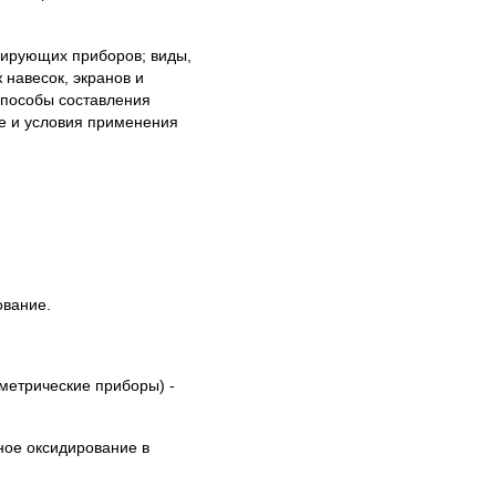
улирующих приборов; виды,
 навесок, экранов и
способы составления
ие и условия применения
ование.
метрические приборы) -
ное оксидирование в