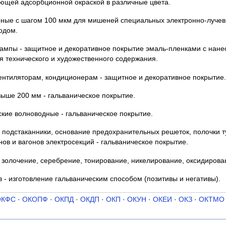
ющей адсорбционной окраской в различные цвета.
рные с шагом 100 мкм для мишеней специальных электронно-лучевы
одом.
ампы - защитное и декоративное покрытие эмаль-пленками с нане
я технического и художественного содержания.
вентиляторам, кондиционерам - защитное и декоративное покрытие.
ыше 200 мм - гальваническое покрытие.
кие волноводные - гальваническое покрытие.
 подстаканники, основание предохранительных решеток, полочки 
ов и вагонов электросекций - гальваническое покрытие.
 золочение, серебрение, тонирование, никелирование, оксидирова
 - изготовление гальваническим способом (позитивы и негативы).
ОКФС
·
ОКОПФ
·
ОКПД
·
ОКДП
·
ОКП
·
ОКУН
·
ОКЕИ
·
ОКЗ
·
ОКТМО