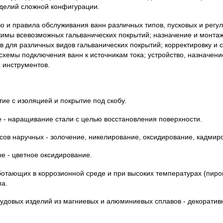
зделий сложной конфигурации.
во и правила обслуживания ванн различных типов, пусковых и рег
жимы всевозможных гальванических покрытий; назначение и монтаж
 для различных видов гальванических покрытий; корректировку и 
 схемы подключения ванн к источникам тока; устройство, назначен
 инструментов.
тие с изоляцией и покрытие под скобу.
 - наращивание стали с целью восстановления поверхности.
сов наручных - золочение, никелирование, оксидирование, кадмир
е - цветное оксидирование.
ботающих в коррозионной среде и при высоких температурах (пиро
ма.
судовых изделий из магниевых и алюминиевых сплавов - декоратив