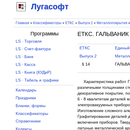
Лугасофт
Главная
»
Классификаторы
»
ЕТКС
»
Выпуск 2
»
Металлопокрытия и
Программы
ЕТКС. ГАЛЬВАНИК (
LS · Торговля
ЕТКС
Единый
LS · Счет-фактура
Выпуск 2
Металл
LS · Банк
§ 14
ГАЛЬВА
LS · Касса
LS · Книга (КУДиР)
LS · Табель и графики
Характеристика работ. 
различными толщинами сте
Календарь
декоративное покрытие, п
Праздники
6 - 8 квалитетам деталей 
электровакуумных приборо
Бланки, формы
Изготовление сложного ал
Классификаторы
Графитирование деталей д
Справочники
включения приборов. Тве
латунью металлической ар
Кодексы