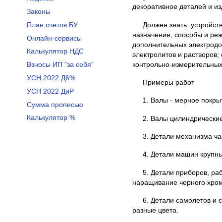
декоративное деталей и и
Законы
Должен знать: устройст
План счетов БУ
назначение, способы и ре
Онлайн-сервисы
дополнительных электродов
Калькулятор НДС
электролитов и растворов;
контрольно-измерительных
Взносы ИП "за себя"
УСН 2022 Д6%
Примеры работ
УСН 2022 ДиР
1. Валы - мерное покры
Сумма прописью
Калькулятор %
2. Валы цилиндрические
3. Детали механизма ча
4. Детали машин крупны
5. Детали приборов, ра
наращивание черного хро
6. Детали самолетов и 
разные цвета.