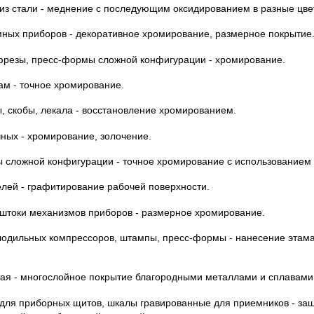
 из стали - меднение с последующим оксидированием в разные цве
мных приборов - декоративное хромирование, размерное покрытие
 фрезы, пресс-формы сложной конфигурации - хромирование.
ам - точное хромирование.
, скобы, лекала - восстановление хромированием.
чных - хромирование, золочение.
ы сложной конфигурации - точное хромирование с использованием
елей - графитирование рабочей поверхности.
 штоки механизмов приборов - размерное хромирование.
лодильных компрессоров, штампы, пресс-формы - нанесение этама
кая - многослойное покрытие благородными металлами и сплавами
 для приборных щитов, шкалы гравированные для приемников - за