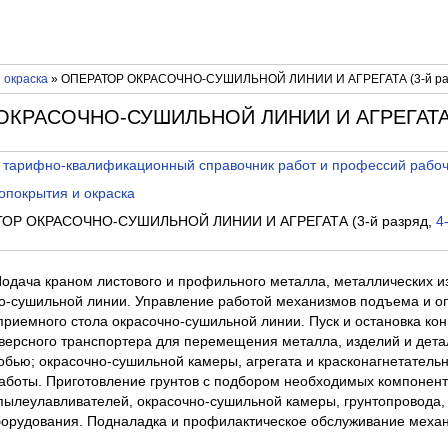
 окраска
» ОПЕРАТОР ОКРАСОЧНО-СУШИЛЬНОЙ ЛИНИИ И АГРЕГАТА (3-й ра
ОКРАСОЧНО-СУШИЛЬНОЙ ЛИНИИ И АГРЕГАТА (
 тарифно-квалификационный справочник работ и профессий рабо
опокрытия и окраска
ОР ОКРАСОЧНО-СУШИЛЬНОЙ ЛИНИИ И АГРЕГАТА (3-й разряд,
4
Подача краном листового и профильного металла, металлических и
о-сушильной линии. Управление работой механизмов подъема и оп
приемного стола окрасочно-сушильной линии. Пуск и остановка ко
версного транспортера для перемещения металла, изделий и дета
обью; окрасочно-сушильной камеры, агрегата и красконагнетатель
аботы. Приготовление грунтов с подбором необходимых компонент
 пылеулавливателей, окрасочно-сушильной камеры, грунтопровода,
борудования. Подналадка и профилактическое обслуживание меха