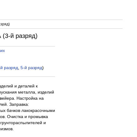
зряд)
3-й разряд)
чих
-й разряд
,
5-й разряд
)
зделий и деталей к
ускания металла, изделий
нвейера. Настройка на
лей. Заправка:
ных бачков лакокрасочными
ов. Очистка и промывка
 грунтораспылителей и
низмов.