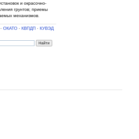
становок и окрасочно-
вления грунтов; приемы
ваемых механизмов.
·
ОКАТО
·
КВПДП
·
КУВЭД