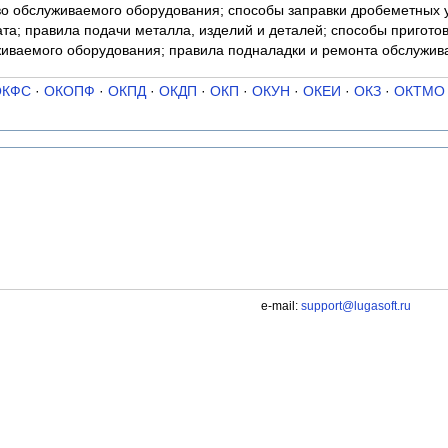
во обслуживаемого оборудования; способы заправки дробеметных у
та; правила подачи металла, изделий и деталей; способы пригото
живаемого оборудования; правила подналадки и ремонта обслужи
ОКФС
·
ОКОПФ
·
ОКПД
·
ОКДП
·
ОКП
·
ОКУН
·
ОКЕИ
·
ОКЗ
·
ОКТМО
e-mail:
support@lugasoft.ru