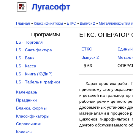
Лугасофт
Главная
»
Классификаторы
»
ЕТКС
»
Выпуск 2
»
Металлопокрытия и
Программы
ЕТКС. ОПЕРАТОР 
LS · Торговля
ЕТКС
Единый
LS · Счет-фактура
Выпуск 2
Металл
LS · Банк
§ 63
ОПЕРАТ
LS · Касса
LS · Книга (КУДиР)
LS · Табель и графики
Характеристика работ. 
приемному столу окрасочн
Календарь
и деталей на транспортер 
Праздники
рабочий режим цепного ре
дробеметных установок др
Бланки, формы
материалами в процессе р
Классификаторы
циклонов, гидрофильтров,
Справочники
другого обслуживаемого о
Кодексы