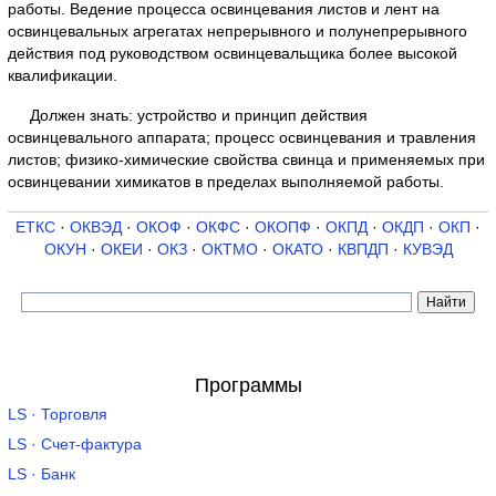
работы. Ведение процесса освинцевания листов и лент на
освинцевальных агрегатах непрерывного и полунепрерывного
действия под руководством освинцевальщика более высокой
квалификации.
Должен знать: устройство и принцип действия
освинцевального аппарата; процесс освинцевания и травления
листов; физико-химические свойства свинца и применяемых при
освинцевании химикатов в пределах выполняемой работы.
ЕТКС
·
ОКВЭД
·
ОКОФ
·
ОКФС
·
ОКОПФ
·
ОКПД
·
ОКДП
·
ОКП
·
ОКУН
·
ОКЕИ
·
ОКЗ
·
ОКТМО
·
ОКАТО
·
КВПДП
·
КУВЭД
Программы
LS · Торговля
LS · Счет-фактура
LS · Банк