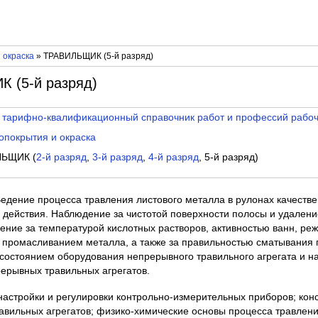
 окраска
» ТРАВИЛЬЩИК (5-й разряд)
 (5-й разряд)
 тарифно-квалификационный справочник работ и профессий рабо
опокрытия и окраска
ЬЩИК (
2-й разряд
,
3-й разряд
,
4-й разряд
, 5-й разряд)
Ведение процесса травления листового металла в рулонах качеств
 действия. Наблюдение за чистотой поверхности полосы и удалени
ение за температурой кислотных растворов, активностью ванн, ре
и промасливанием металла, а также за правильностью сматывания 
, состоянием оборудования непрерывного травильного агрегата и 
рерывных травильных агрегатов.
настройки и регулировки контрольно-измерительных приборов; кон
авильных агрегатов; физико-химические основы процесса травлени