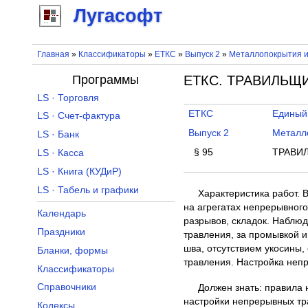
Лугасофт
Главная
»
Классификаторы
»
ЕТКС
»
Выпуск 2
»
Металлопокрытия и
Программы
ЕТКС. ТРАВИЛЬЩИК
LS · Торговля
ЕТКС
Единый
LS · Счет-фактура
Выпуск 2
Металл
LS · Банк
§ 95
ТРАВИЛ
LS · Касса
LS · Книга (КУДиР)
LS · Табель и графики
Характеристика работ. 
на агрегатах непрерывного
Календарь
разрывов, складок. Наблюд
Праздники
травления, за промывкой 
шва, отсутствием укосины
Бланки, формы
травления. Настройка неп
Классификаторы
Справочники
Должен знать: правила 
настройки непрерывных тр
Кодексы