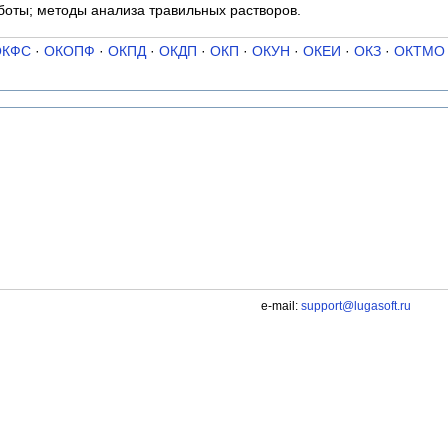
оты; методы анализа травильных растворов.
ОКФС
·
ОКОПФ
·
ОКПД
·
ОКДП
·
ОКП
·
ОКУН
·
ОКЕИ
·
ОКЗ
·
ОКТМО
e-mail:
support@lugasoft.ru