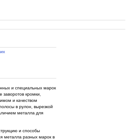
чих
енных и специальных марок
е заворотов кромки,
жимом и качеством
полосы в рулон, вырезкой
наличием металла для
струкцию и способы
я металла разных марок в