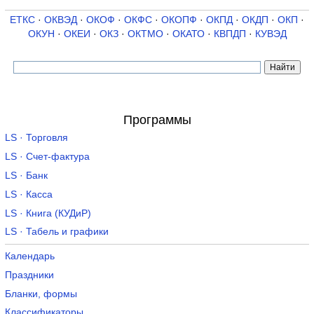
ЕТКС
·
ОКВЭД
·
ОКОФ
·
ОКФС
·
ОКОПФ
·
ОКПД
·
ОКДП
·
ОКП
·
ОКУН
·
ОКЕИ
·
ОКЗ
·
ОКТМО
·
ОКАТО
·
КВПДП
·
КУВЭД
Программы
LS · Торговля
LS · Счет-фактура
LS · Банк
LS · Касса
LS · Книга (КУДиР)
LS · Табель и графики
Календарь
Праздники
Бланки, формы
Классификаторы