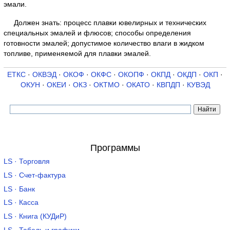
эмали.
Должен знать: процесс плавки ювелирных и технических
специальных эмалей и флюсов; способы определения
готовности эмалей; допустимое количество влаги в жидком
топливе, применяемой для плавки эмалей.
ЕТКС
·
ОКВЭД
·
ОКОФ
·
ОКФС
·
ОКОПФ
·
ОКПД
·
ОКДП
·
ОКП
·
ОКУН
·
ОКЕИ
·
ОКЗ
·
ОКТМО
·
ОКАТО
·
КВПДП
·
КУВЭД
Программы
LS · Торговля
LS · Счет-фактура
LS · Банк
LS · Касса
LS · Книга (КУДиР)