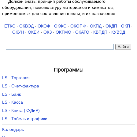
Должен знать: принцип работы обслуживаемого
оборудования; номенклатуру материалов и химикатов,
применяемых для составления шихты, и их назначение.
ЕТКС
·
ОКВЭД
·
ОКОФ
·
ОКФС
·
ОКОПФ
·
ОКПД
·
ОКДП
·
ОКП
·
ОКУН
·
ОКЕИ
·
ОКЗ
·
ОКТМО
·
ОКАТО
·
КВПДП
·
КУВЭД
Программы
LS · Торговля
LS · Счет-фактура
LS · Банк
LS · Касса
LS · Книга (КУДиР)
LS · Табель и графики
Календарь