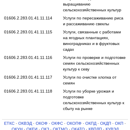
выращиванию
сельскохозяйственных культур
01606.2.283.01.41.11.114
Услуги по пересаживанию риса
и рассаживанию свеклы
01606.2.283.01.41.11.115
Услуги, связанные с работами
на ягодных плантациях,
виноградниках и в фруктовых
садах
01606.2.283.01.41.11.116
Услуги по проверке и подготовке
семян сельскохозяйственных
культур к севу
01606.2.283.01.41.11.117
Услуги по очистке хлопка от
семян
01606.2.283.01.41.11.118
Услуги по уборке урожая и
подготовке
сельскохозяйственных культур к
сбыту на рынке
ЕТКС
·
ОКВЭД
·
ОКОФ
·
ОКФС
·
ОКОПФ
·
ОКПД
·
ОКДП
·
ОКП
·
ОКУН
·
ОКЕИ
·
ОКЗ
·
ОКТМО
·
ОКАТО
·
КВПДП
·
КУВЭД