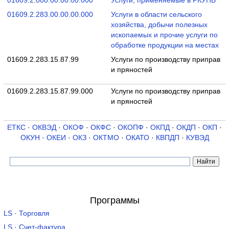
01609.2.000.00.00.00.000
Услуги, применяемые в РКУПБ
01609.2.283.00.00.00.000
Услуги в области сельского
хозяйства, добычи полезных
ископаемых и прочие услуги по
обработке продукции на местах
01609.2.283.15.87.99
Услуги по производству приправ
и пряностей
01609.2.283.15.87.99.000
Услуги по производству приправ
и пряностей
ЕТКС
·
ОКВЭД
·
ОКОФ
·
ОКФС
·
ОКОПФ
·
ОКПД
·
ОКДП
·
ОКП
·
ОКУН
·
ОКЕИ
·
ОКЗ
·
ОКТМО
·
ОКАТО
·
КВПДП
·
КУВЭД
Программы
LS · Торговля
LS · Счет-фактура