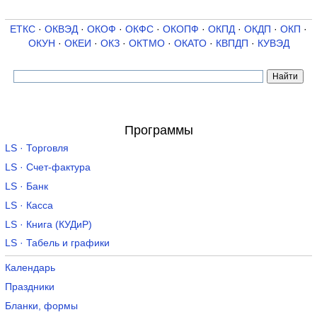
ЕТКС
·
ОКВЭД
·
ОКОФ
·
ОКФС
·
ОКОПФ
·
ОКПД
·
ОКДП
·
ОКП
·
ОКУН
·
ОКЕИ
·
ОКЗ
·
ОКТМО
·
ОКАТО
·
КВПДП
·
КУВЭД
Программы
LS · Торговля
LS · Счет-фактура
LS · Банк
LS · Касса
LS · Книга (КУДиР)
LS · Табель и графики
Календарь
Праздники
Бланки, формы