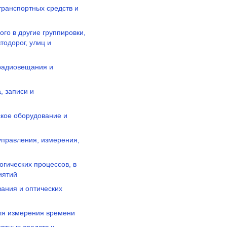
транспортных средств и
го в другие группировки,
тодорог, улиц и
 радиовещания и
, записи и
ское оборудование и
 управления, измерения,
огических процессов, в
иятий
вания и оптических
ля измерения времени