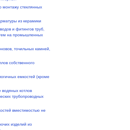
по монтажу стеклянных
арматуры из керамики
водов и фитингов труб,
стем на промышленных
новов, точильных камней,
ллов собственного
логичных емкостей (кроме
е водяных котлов
ческих трубопроводных
костей вместимостью не
рочих изделий из