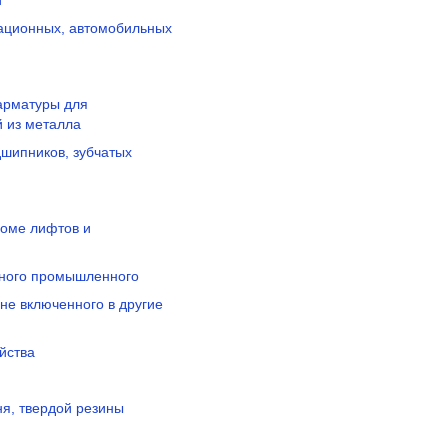
и
иационных, автомобильных
 арматуры для
й из металла
дшипников, зубчатых
роме лифтов и
нного промышленного
не включенного в другие
йства
ня, твердой резины