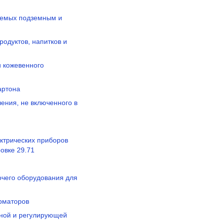
аемых подземным и
одуктов, напитков и
и кожевенного
артона
ения, не включенного в
ектрических приборов
овке 29.71
рочего оборудования для
орматоров
ьной и регулирующей