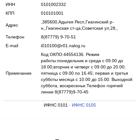
ИНН
0101002332
КПП
010101001
,385600,Адыгея Респ,Гиагинский р-
Адрес
н,,Гиагинская ст-ца,Советская ул,28,,
Телефон
8(87779) 9-70-51
E-mail
i010100@r01.nalog.ru
Код ОКПО:44554136. Режим
работы:понедельник и среда с 09.00 до
18.00;вторник и четверг с 09.00 до 20.00;
Примечание
пятница с 09.00 по 16.45; первая и третья
субботы месяца с 10.00 до 15.00. Выходной:
суббота, воскресенье.Телефон горячей
линии 8(87779)9-70-45
ИФНС 0101 ·
ИФНС 0105