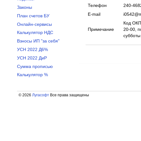
Телефон
240-468
Законы
E-mail
i0542@m
План счетов БУ
Код ОКПО
Онлайн-сервисы
Примечание
20-00, п
Калькулятор НДС
субботы
Взносы ИП "за себя"
УСН 2022 Д6%
УСН 2022 ДиР
Сумма прописью
Калькулятор %
© 2026
Лугасофт
Все права защищены