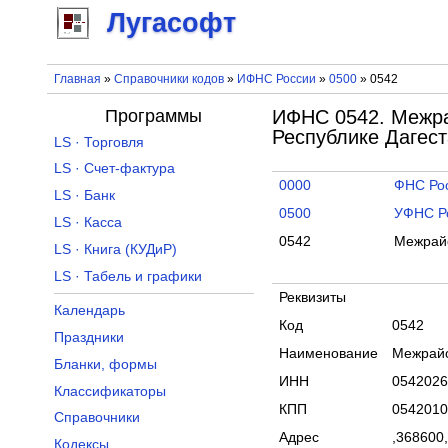
Лугасофт
Главная
»
Справочники кодов
»
ИФНС России
»
0500
» 0542
Программы
ИФНС 0542. Межра
Республике Дагес
LS · Торговля
LS · Счет-фактура
0000
ФНС Ро
LS · Банк
0500
УФНС Ро
LS · Касса
0542
Межрай
LS · Книга (КУДиР)
LS · Табель и графики
Реквизиты
Календарь
Код
0542
Праздники
Наименование
Межрайо
Бланки, формы
ИНН
0542026
Классификаторы
КПП
0542010
Справочники
Адрес
,368600,
Кодексы