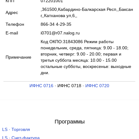
КПП
072201001
,361500,Кабардино-Балкарская Респ,,Баксан
Адрес
г,,Катханова ул,6,,
Телефон
866-34 4-29-35
E-mail
i0701@r07.nalog.ru
Код ОКПО:31843086 Режим работы
понедельник, среда, пятница: 9.00 - 18.00;
вторник, четверг: 9.00 - 20.00; первая и
Примечание
третья суббота месяца: 10.00 - 15.00
остальные субботы, воскресенье: выходные
дни.
ИФНС 0716
· ИФНС 0718 ·
ИФНС 0720
Программы
LS · Торговля
LS · Счет-фактура