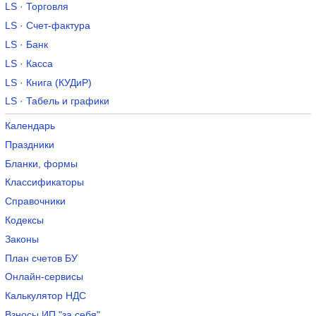
LS · Торговля
LS · Счет-фактура
LS · Банк
LS · Касса
LS · Книга (КУДиР)
LS · Табель и графики
Календарь
Праздники
Бланки, формы
Классификаторы
Справочники
Кодексы
Законы
План счетов БУ
Онлайн-сервисы
Калькулятор НДС
Взносы ИП "за себя"