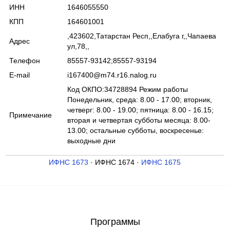
ИНН
1646055550
КПП
164601001
,423602,Татарстан Респ,,Елабуга г,,Чапаева
Адрес
ул,78,,
Телефон
85557-93142;85557-93194
E-mail
i167400@m74.r16.nalog.ru
Код ОКПО:34728894 Режим работы
Понедельник, среда: 8.00 - 17.00; вторник,
четверг: 8.00 - 19.00; пятница: 8.00 - 16.15;
Примечание
вторая и четвертая субботы месяца: 8.00-
13.00; остальные субботы, воскресенье:
выходные дни
ИФНС 1673
· ИФНС 1674 ·
ИФНС 1675
Программы