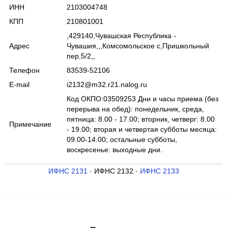
ИНН
2103004748
КПП
210801001
,429140,Чувашская Республика -
Адрес
Чувашия,,,Комсомольское с,Пришкольный
пер,5/2,,
Телефон
83539-52106
E-mail
i2132@m32.r21.nalog.ru
Код ОКПО:03509253 Дни и часы приема (без
перерыва на обед): понедельник, среда,
пятница: 8.00 - 17.00; вторник, четверг: 8.00
Примечание
- 19.00; вторая и четвертая субботы месяца:
09.00-14.00; остальные субботы,
воскресенье: выходные дни.
ИФНС 2131
· ИФНС 2132 ·
ИФНС 2133