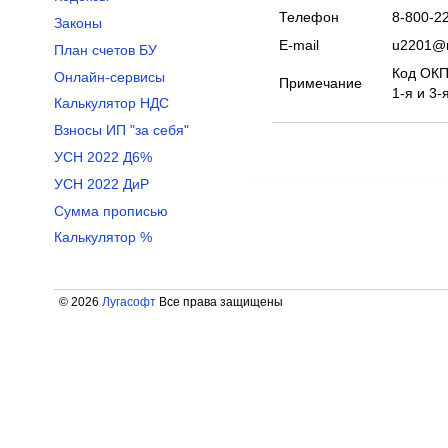
Телефон
8-800-22
Законы
E-mail
u2201@m
План счетов БУ
Код ОКПО
Онлайн-сервисы
Примечание
1-я и 3-
Калькулятор НДС
Взносы ИП "за себя"
УСН 2022 Д6%
УСН 2022 ДиР
Сумма прописью
Калькулятор %
© 2026
Лугасофт
Все права защищены