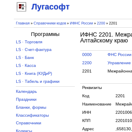
Лугасофт
Главная
»
Справочники кодов
»
ИФНС России
»
2200
» 2201
Программы
ИФНС 2201. Межра
Алтайскому краю
LS · Торговля
LS · Счет-фактура
0000
ФНС России
LS · Банк
2200
Управление 
LS · Касса
2201
Межрайонна
LS · Книга (КУДиР)
LS · Табель и графики
Реквизиты
Календарь
Код
2201
Праздники
Наименование
Межрайо
Бланки, формы
ИНН
2201006
Классификаторы
КПП
2201010
Справочники
Адрес
,658130,
Кодексы