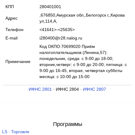
КПП
280401001
,676850,Амурская обл,,Белогорск г,,Кирова
Адрес
ул,114,А,
Телефон
<41641>-<25635>
E-mail
i280400@r28.nalog.ru
Код ОКПО:70699020 Приём
налогоплательщиков (Ленина,57):
понедельник, среда: с 9-00 до 18-00;
Примечание
вторник,четверг: c 9-00 до 20-00; пятница: с
9-00 до 16-45, вторая, четвертая субботы
месяца: с 10-00 до 15-00
ИФНС 2801
· ИФНС 2804 ·
ИФНС 2807
Программы
LS · Торговля