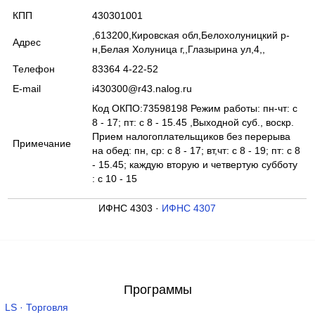
КПП
430301001
,613200,Кировская обл,Белохолуницкий р-
Адрес
н,Белая Холуница г,,Глазырина ул,4,,
Телефон
83364 4-22-52
E-mail
i430300@r43.nalog.ru
Код ОКПО:73598198 Режим работы: пн-чт: с
8 - 17; пт: с 8 - 15.45 ,Выходной суб., воскр.
Прием налогоплательщиков без перерыва
Примечание
на обед: пн, ср: с 8 - 17; вт,чт: с 8 - 19; пт: с 8
- 15.45; каждую вторую и четвертую субботу
: с 10 - 15
ИФНС 4303 ·
ИФНС 4307
Программы
LS · Торговля