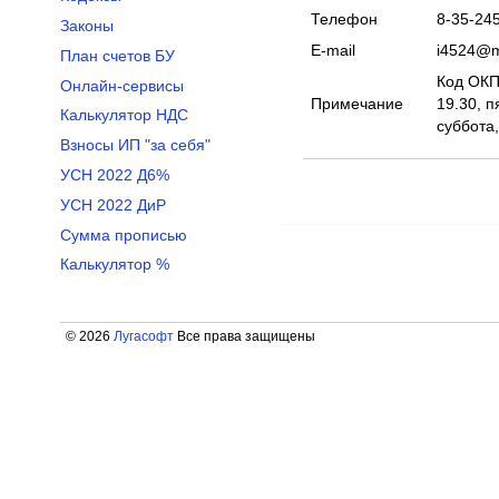
Телефон
8-35-24
Законы
E-mail
i4524@m
План счетов БУ
Код ОКПО
Онлайн-сервисы
Примечание
19.30, п
Калькулятор НДС
суббота
Взносы ИП "за себя"
УСН 2022 Д6%
УСН 2022 ДиР
Сумма прописью
Калькулятор %
© 2026
Лугасофт
Все права защищены