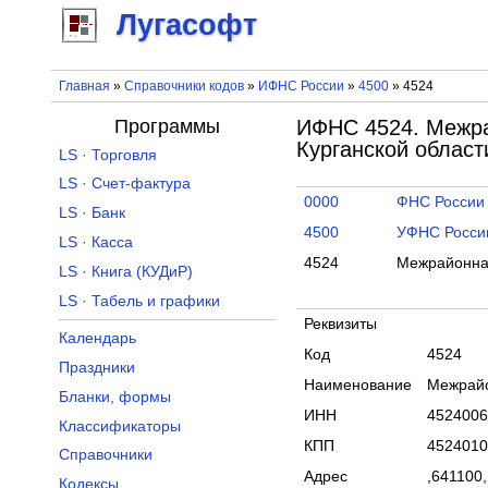
Лугасофт
Главная
»
Справочники кодов
»
ИФНС России
»
4500
» 4524
Программы
ИФНС 4524. Межра
Курганской област
LS · Торговля
LS · Счет-фактура
0000
ФНС России
LS · Банк
4500
УФНС России
LS · Касса
4524
Межрайонная
LS · Книга (КУДиР)
LS · Табель и графики
Реквизиты
Календарь
Код
4524
Праздники
Наименование
Межрайо
Бланки, формы
ИНН
4524006
Классификаторы
КПП
4524010
Справочники
Адрес
,641100,
Кодексы