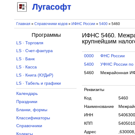
Лугасофт
Главная
»
Справочники кодов
»
ИФНС России
»
5400
» 5460
Программы
ИФНС 5460. Межра
крупнейшим налог
LS · Торговля
LS · Счет-фактура
0000
ФНС России
LS · Банк
5400
УФНС России по 
LS · Касса
5460
Межрайонная ИФН
LS · Книга (КУДиР)
LS · Табель и графики
Реквизиты
Календарь
Код
5460
Праздники
Наименование
Межрайо
Бланки, формы
ИНН
540630
Классификаторы
КПП
540501
Справочники
Адрес
,630008,
Кодексы