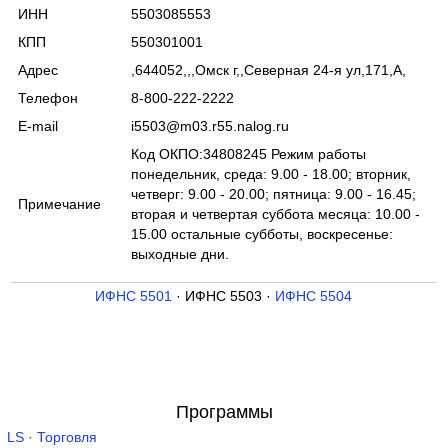
ИНН
5503085553
КПП
550301001
Адрес
,644052,,,Омск г,,Северная 24-я ул,171,А,
Телефон
8-800-222-2222
E-mail
i5503@m03.r55.nalog.ru
Код ОКПО:34808245 Режим работы
понедельник, среда: 9.00 - 18.00; вторник,
четверг: 9.00 - 20.00; пятница: 9.00 - 16.45;
Примечание
вторая и четвертая суббота месяца: 10.00 -
15.00 остальные субботы, воскресенье:
выходные дни.
ИФНС 5501
· ИФНС 5503 ·
ИФНС 5504
Программы
LS · Торговля