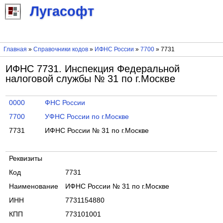
Лугасофт
Главная
»
Справочники кодов
»
ИФНС России
»
7700
» 7731
ИФНС 7731. Инспекция Федеральной
налоговой службы № 31 по г.Москве
0000
ФНС России
7700
УФНС России по г.Москве
7731
ИФНС России № 31 по г.Москве
Реквизиты
Код
7731
Наименование
ИФНС России № 31 по г.Москве
ИНН
7731154880
КПП
773101001