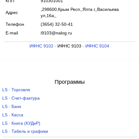
КПП
910301001
,298600,Крым Респ,,Ялта г,,Васильева
Адрес
ул,16а,,
Телефон
(3654) 32-50-41
E-mail
i9103@nalog.ru
ИФНС 9102
· ИФНС 9103 ·
ИФНС 9104
Программы
LS · Торговля
LS · Счет-фактура
LS · Банк
LS · Касса
LS · Книга (КУДиР)
LS · Табель и графики