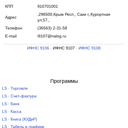
КПП
910701001
,296500,Крым Респ,, Саки г,,Курортная
Адрес
ул,57,,
Телефон
(36563) 2-31-58
E-mail
i9107@nalog.ru
ИФНС 9106
· ИФНС 9107 ·
ИФНС 9108
Программы
LS · Торговля
LS · Счет-фактура
LS · Банк
LS · Касса
LS · Книга (КУДиР)
LS · Табель и графики