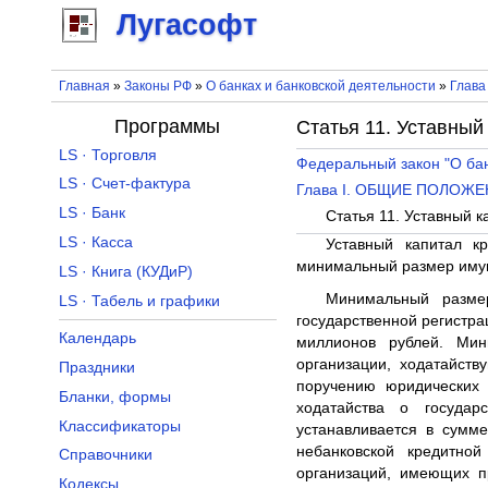
Лугасофт
Главная
»
Законы РФ
»
О банках и банковской деятельности
»
Глава 
Программы
Статья 11. Уставный
LS · Торговля
Федеральный закон "О бан
LS · Счет-фактура
Глава I. ОБЩИЕ ПОЛОЖ
LS · Банк
Статья 11. Уставный 
LS · Касса
Уставный капитал к
минимальный размер имущ
LS · Книга (КУДиР)
Минимальный размер
LS · Табель и графики
государственной регистра
Календарь
миллионов рублей. Мин
организации, ходатайст
Праздники
поручению юридических 
Бланки, формы
ходатайства о государ
Классификаторы
устанавливается в сумм
небанковской кредитно
Справочники
организаций, имеющих п
Кодексы