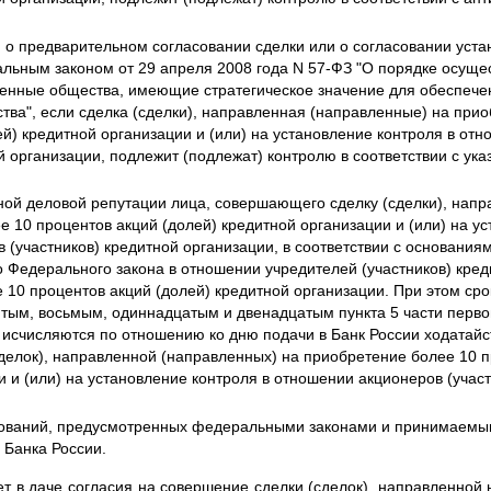
я о предварительном согласовании сделки или о согласовании уста
альным законом от 29 апреля 2008 года N 57-ФЗ "О порядке осущ
венные общества, имеющие стратегическое значение для обеспече
ства", если сделка (сделки), направленная (направленные) на при
ей) кредитной организации и (или) на установление контроля в от
ой организации, подлежит (подлежат) контролю в соответствии с 
ной деловой репутации лица, совершающего сделку (сделки), нап
е 10 процентов акций (долей) кредитной организации и (или) на ус
 (участников) кредитной организации, в соответствии с основания
о Федерального закона в отношении учредителей (участников) кред
10 процентов акций (долей) кредитной организации. При этом сро
ятым, восьмым, одиннадцатым и двенадцатым пункта 5 части перво
 исчисляются по отношению ко дню подачи в Банк России ходатайст
делок), направленной (направленных) на приобретение более 10 п
и и (или) на установление контроля в отношении акционеров (учас
нований, предусмотренных федеральными законами и принимаемым
 Банка России.
ет в даче согласия на совершение сделки (сделок), направленной