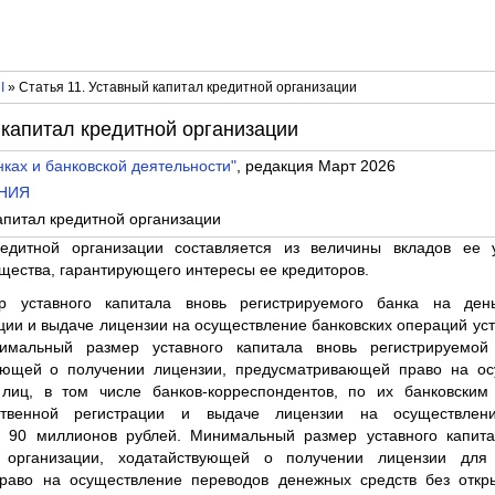
I
» Статья 11. Уставный капитал кредитной организации
 капитал кредитной организации
ках и банковской деятельности"
, редакция Март 2026
ЕНИЯ
капитал кредитной организации
редитной организации составляется из величины вкладов ее 
ества, гарантирующего интересы ее кредиторов.
 уставного капитала вновь регистрируемого банка на ден
ции и выдаче лицензии на осуществление банковских операций ус
имальный размер уставного капитала вновь регистрируемой 
вующей о получении лицензии, предусматривающей право на ос
лиц, в том числе банков-корреспондентов, по их банковским
ственной регистрации и выдаче лицензии на осуществлен
е 90 миллионов рублей. Минимальный размер уставного капита
й организации, ходатайствующей о получении лицензии для 
раво на осуществление переводов денежных средств без откры