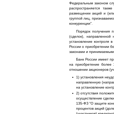
Федеральным законом слу
распространяется такж
размещении акций и (или
группой лиц, признаваемо
конкуренции".
Порядок получения п
(сделок), направленной
установление контроля в
России о приобретении б
законами и принимаемыми
Банк России имеет пр
на приобретение более 1
отношении акционеров (уч
1) установления неуд
направленную (направ
на установление конт
2) отсутствия положи
осуществление сделки
135-ФЗ "О защите кон
процентов акций (дол
(участников) кредитн