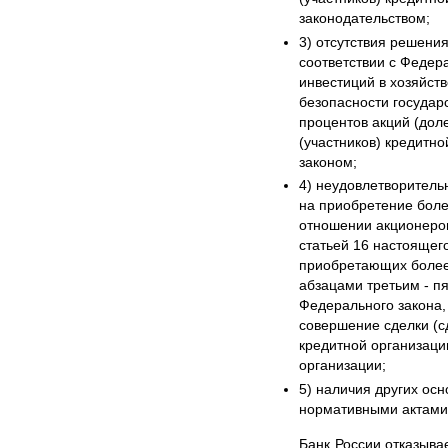
законодательством;
3) отсутствия решени
соответствии с Федер
инвестиций в хозяйст
безопасности государ
процентов акций (дол
(участников) кредитн
законом;
4) неудовлетворитель
на приобретение боле
отношении акционеров
статьей 16 настоящег
приобретающих более 
абзацами третьим - п
Федерального закона,
совершение сделки (с
кредитной организаци
организации;
5) наличия других ос
нормативными актами
Банк России отказыва