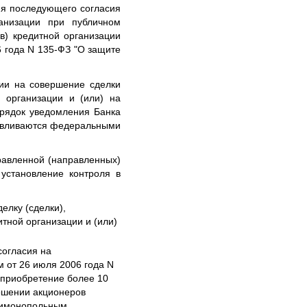
ия последующего согласия
анизации при публичном
в) кредитной организации
6 года N 135-ФЗ "О защите
сии на совершение сделки
 организации и (или) на
орядок уведомления Банка
навливаются федеральными
правленной (направленных)
 установление контроля в
елку (сделки),
тной организации и (или)
согласия на
м от 26 июля 2006 года N
 приобретение более 10
ношении акционеров
нтимонопольным