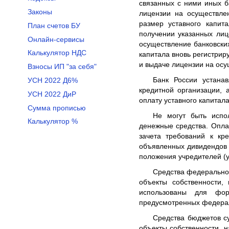
связанных с ними иных б
Законы
лицензии на осуществле
размер уставного капит
План счетов БУ
получении указанных лиц
Онлайн-сервисы
осуществление банковски
Калькулятор НДС
капитала вновь регистрир
и выдаче лицензии на осу
Взносы ИП "за себя"
Банк России устана
УСН 2022 Д6%
кредитной организации,
УСН 2022 ДиР
оплату уставного капитала
Сумма прописью
Не могут быть испо
Калькулятор %
денежные средства. Опла
зачета требований к кр
объявленных дивидендов 
положения учредителей (у
Средства федерально
объекты собственности,
использованы для фор
предусмотренных федера
Средства бюджетов с
объекты собственности, 