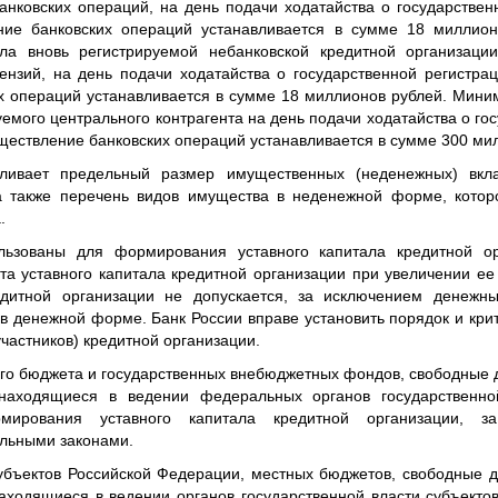
анковских операций, на день подачи ходатайства о государствен
ние банковских операций устанавливается в сумме 18 миллио
ала вновь регистрируемой небанковской кредитной организаци
ензий, на день подачи ходатайства о государственной регистра
х операций устанавливается в сумме 18 миллионов рублей. Мини
уемого центрального контрагента на день подачи ходатайства о го
ществление банковских операций устанавливается в сумме 300 ми
вливает предельный размер имущественных (неденежных) вкл
 а также перечень видов имущества в неденежной форме, котор
.
льзованы для формирования уставного капитала кредитной о
та уставного капитала кредитной организации при увеличении ее 
едитной организации не допускается, за исключением денежн
в денежной форме. Банк России вправе установить порядок и кри
частников) кредитной организации.
го бюджета и государственных внебюджетных фондов, свободные 
 находящиеся в ведении федеральных органов государственно
мирования уставного капитала кредитной организации, за
льными законами.
убъектов Российской Федерации, местных бюджетов, свободные 
находящиеся в ведении органов государственной власти субъекто