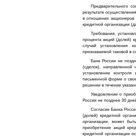
Предварительного со
результате осуществления
в отношении акционеров 
кредитной организации (д
Требования, установ
процента акций (долей) к
случай установления к
признаваемой таковой в с
Банк России не поздн
(сделок), направленной
установление контроля 
письменной форме о свое
решении в течение указан
Уведомление о приобр
России не позднее 30 дне
Согласие Банка Росси
(долей) кредитной орган
организации, может быт
приобретение акций кред
кредитной организации о