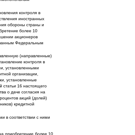
новления контроля в
ествления иностранных
ния обороны страны и
обретение более 10
ношении акционеров
указанным Федеральным
равленную (направленные)
тановление контроля в
ми, установленными
итной организации,
ки, установленные
й статьи 16 настоящего
ва о даче согласия на
роцентов акций (долей)
тников) кредитной
и в соответствии с ними
 на приобретение более 10