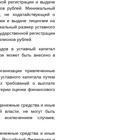
ной регистрации и выдаче
нов рублей. Минимальный
и, не ходатайствующей о
ции и выдаче лицензии на
мальный размер уставного
сударственной регистрации
ллионов рублей.
адов в уставный капитал
ое может быть внесено в
рганизации привлеченные
уставного капитала путем
ых требований о выплате
терии оценки финансового
денежные средства и иные
й власти, не могут быть
 исключением случаев,
денежные средства и иные
в Российской Федерации и