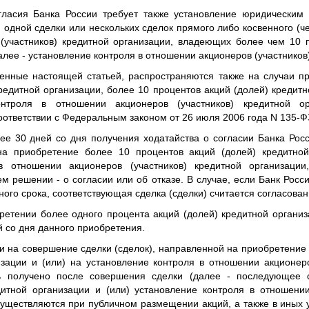
гласия Банка России требует также установление юридическим
 одной сделки или нескольких сделок прямого либо косвенного (че
(участников) кредитной организации, владеющих более чем 10 
алее - установление контроля в отношении акционеров (участников
ленные настоящей статьей, распространяются также на случаи п
редитной организации, более 10 процентов акций (долей) кредитн
онтроля в отношении акционеров (участников) кредитной ор
оответствии с Федеральным законом от 26 июля 2006 года N 135-Ф
ее 30 дней со дня получения ходатайства о согласии Банка Рос
 на приобретение более 10 процентов акций (долей) кредитной
в отношении акционеров (участников) кредитной организаци
м решении - о согласии или об отказе. В случае, если Банк Росс
ного срока, соответствующая сделка (сделки) считается согласован
етении более одного процента акций (долей) кредитной организ
й со дня данного приобретения.
и на совершение сделки (сделок), направленной на приобретение
изации и (или) на установление контроля в отношении акционеро
ь получено после совершения сделки (далее - последующее с
итной организации и (или) установление контроля в отношении
существляются при публичном размещении акций, а также в иных