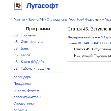
Лугасофт
Главная
»
Законы РФ
»
О гражданстве Российской Федерации
»
Глав
Программы
Статья 45. Вступлен
LS · Торговля
Федеральный закон "О гр
LS · Счет-фактура
Глава IX. ЗАКЛЮЧИТЕЛ
LS · Банк
Статья 45. Вступлени
LS · Касса
Настоящий Федеральны
LS · Книга (КУДиР)
LS · Табель и графики
Календарь
Праздники
Бланки, формы
Классификаторы
Справочники
Кодексы