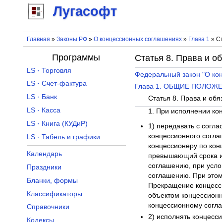
Лугасофт
Главная
»
Законы РФ
»
О концессионных соглашениях
»
Глава 1
» Ст
Программы
Статья 8. Права и о
LS · Торговля
Федеральный закон "О ко
LS · Счет-фактура
Глава 1. ОБЩИЕ ПОЛОЖ
LS · Банк
Статья 8. Права и об
LS · Касса
1. При исполнении ко
LS · Книга (КУДиР)
1) передавать с согл
концессионного согла
LS · Табель и графики
концессионеру по кон
Календарь
превышающий срока ис
соглашению, при усло
Праздники
соглашению. При этом 
Бланки, формы
Прекращение концесси
Классификаторы
объектом концессионн
концессионному согл
Справочники
2) исполнять концесс
Кодексы