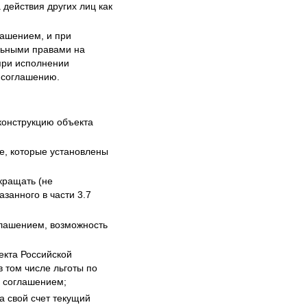
 действия других лиц как
лашением, и при
льными правами на
при исполнении
 соглашению.
конструкцию объекта
ке, которые установлены
кращать (не
азанного в части 3.7
глашением, возможность
екта Российской
 том числе льготы по
м соглашением;
а свой счет текущий