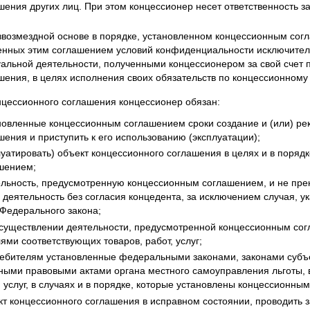
ения других лиц. При этом концессионер несет ответственность за
езвозмездной основе в порядке, установленном концессионным сог
енных этим соглашением условий конфиденциальности исключите
уальной деятельности, полученными концессионером за свой счет 
шения, в целях исполнения своих обязательств по концессионному
нцессионного соглашения концессионер обязан:
ановленные концессионным соглашением сроки создание и (или) ре
ения и приступить к его использованию (эксплуатации);
луатировать) объект концессионного соглашения в целях и в поряд
шением;
ельность, предусмотренную концессионным соглашением, и не пре
 деятельность без согласия концедента, за исключением случая, ук
 Федерального закона;
осуществлении деятельности, предусмотренной концессионным со
ями соответствующих товаров, работ, услуг;
ребителям установленные федеральными законами, законами субъ
ыми правовыми актами органа местного самоуправления льготы, в
, услуг, в случаях и в порядке, которые установлены концессионны
кт концессионного соглашения в исправном состоянии, проводить з