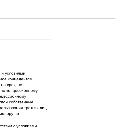
и и условиями
емое концедентом
на срок, не
 по концессионному
онцессионному
 свои собственные.
ользования третьих лиц
ионеру по
тствии с условиями