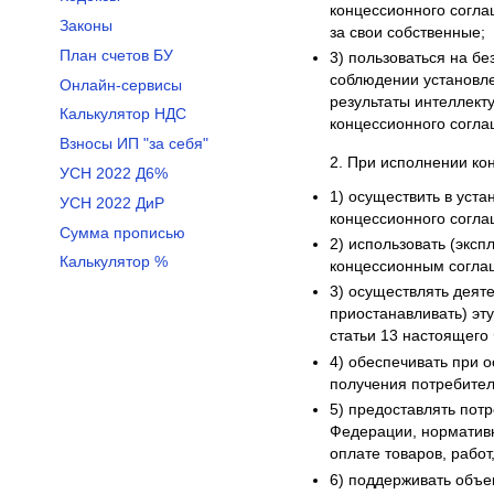
концессионного соглаш
Законы
за свои собственные;
План счетов БУ
3) пользоваться на б
соблюдении установл
Онлайн-сервисы
результаты интеллект
Калькулятор НДС
концессионного согла
Взносы ИП "за себя"
2. При исполнении ко
УСН 2022 Д6%
1) осуществить в уст
УСН 2022 ДиР
концессионного соглаш
Сумма прописью
2) использовать (эксп
Калькулятор %
концессионным согла
3) осуществлять деят
приостанавливать) эту
статьи 13 настоящего
4) обеспечивать при 
получения потребител
5) предоставлять пот
Федерации, нормативн
оплате товаров, работ
6) поддерживать объе