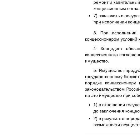
ремонт и капитальный
концессионным согла
7) заключить с ресур
при исполнении конце
3. При исполнении 
концессионером условий 
4. Концедент обяза
концессионного соглашен
имущество.
5. Имущество, преду
государственному бюджет
порядке концессионеру
законодательством Росси
на это имущество при соб
1) в отношении госуд
до заключения концес
2) в результате пере
возможности осуществ