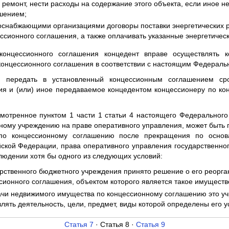
 ремонт, нести расходы на содержание этого объекта, если иное н
шением;
соснабжающими организациями договоры поставки энергетических 
ссионного соглашения, а также оплачивать указанные энергетичес
концессионного соглашения концедент вправе осуществлять 
концессионного соглашения в соответствии с настоящим Федераль
н передать в установленный концессионным соглашением сро
ия и (или) иное передаваемое концедентом концессионеру по к
смотренное пунктом 1 части 1 статьи 4 настоящего Федеральног
ному учреждению на праве оперативного управления, может быть 
 по концессионному соглашению после прекращения по основ
йской Федерации, права оперативного управления государственно
людении хотя бы одного из следующих условий:
арственного бюджетного учреждения принято решение о его реорга
сионного соглашения, объектом которого является такое имуществ
дачи недвижимого имущества по концессионному соглашению это у
лять деятельность, цели, предмет, виды которой определены его у
Статья 7
· Статья 8 ·
Статья 9