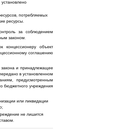
е установлено
ресурсов, потребляемых
кие ресурсы.
контроль за соблюдением
ным законом.
к концессионеру объект
онцессионному соглашению
о закона и принадлежащее
передано в установленном
аниям, предусмотренным
го бюджетного учреждения
низации или ликвидации
о;
чреждение не лишится
ставом.