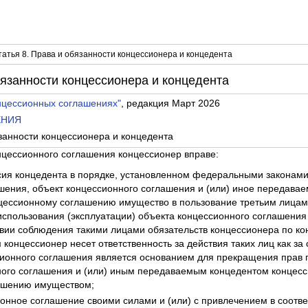
атья 8. Права и обязанности концессионера и концедента
бязанности концессионера и концедента
нцессионных соглашениях"
, редакция Март 2026
ЕНИЯ
язанности концессионера и концедента
нцессионного соглашения концессионер вправе:
асия концедента в порядке, установленном федеральными законам
шения, объект концессионного соглашения и (или) иное передава
цессионному соглашению имущество в пользование третьим лицам 
пользования (эксплуатации) объекта концессионного соглашения
вии соблюдения такими лицами обязательств концессионера по к
концессионер несет ответственность за действия таких лиц как за
онного соглашения является основанием для прекращения прав п
ого соглашения и (или) иным передаваемым концедентом концесс
ашению имуществом;
ионное соглашение своими силами и (или) с привлечением в соотве