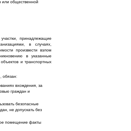
ан или общественной
участки, принадлежащие
низациями, в случаях,
имости произвести взлом
оникновению в указанные
 объектов и транспортных
, обязан:
ованиях вхождения, за
ровью граждан и
ьзовать безопасные
дан, не допускать без
илое помещение факты