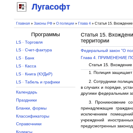
Лугасофт
Главная
»
Законы РФ
»
О полиции
»
Глава 4
» Статья 15. Вхождение
Программы
Статья 15. Вхождени
территории
LS · Торговля
LS · Счет-фактура
Федеральный закон "О по
Глава 4. ПРИМЕНЕНИЕ
LS · Банк
Статья 15. Вхождение
LS · Касса
1. Полиция защищает 
LS · Книга (КУДиР)
2. Сотрудники полици
LS · Табель и графики
в случаях и порядке, ус
Календарь
другими федеральными з
Праздники
3. Проникновение с
Бланки, формы
принадлежащие граждана
исключением помещений,
Классификаторы
учреждений иностранных
Справочники
предусмотренных законода
Кодексы