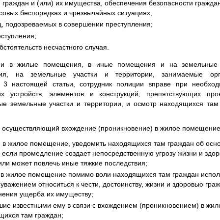
и граждан и (или) их имущества, обеспечения безопасности гражд
совых беспорядках и чрезвычайных ситуациях;
ц, подозреваемых в совершении преступления;
еступления;
бстоятельств несчастного случая.
ии в жилые помещения, в иные помещения и на земельные 
ия, на земельные участки и территории, занимаемые орга
 3 настоящей статьи, сотрудник полиции вправе при необход
х устройств, элементов и конструкций, препятствующих пр
е земельные участки и территории, и осмотр находящихся там
, осуществляющий вхождение (проникновение) в жилое помещение
ти в жилое помещение, уведомить находящихся там граждан об осн
 если промедление создает непосредственную угрозу жизни и здо
или может повлечь иные тяжкие последствия;
 в жилое помещение помимо воли находящихся там граждан испол
 уважением относиться к чести, достоинству, жизни и здоровью граж
нения ущерба их имуществу;
вшие известными ему в связи с вхождением (проникновением) в ж
щихся там граждан;