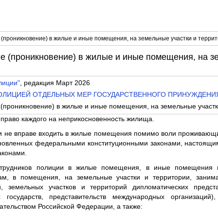
 (проникновение) в жилые и иные помещения, на земельные участки и терри
е (проникновение) в жилые и иные помещения, на з
лиции"
, редакция Март 2026
 ПОЛИЦИЕЙ ОТДЕЛЬНЫХ МЕР ГОСУДАРСТВЕННОГО ПРИНУЖДЕНИ
 (проникновение) в жилые и иные помещения, на земельные участк
право каждого на неприкосновенность жилища.
и не вправе входить в жилые помещения помимо воли проживающих
тановленных федеральными конституционными законами, настоящ
аконами.
отрудников полиции в жилые помещения, в иные помещения и
м, в помещения, на земельные участки и территории, заним
 земельных участков и территорий дипломатических предста
 государств, представительств международных организаций),
тельством Российской Федерации, а также: