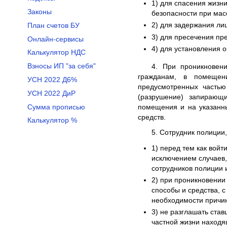
1) для спасения жизн
Законы
безопасности при мас
2) для задержания ли
План счетов БУ
3) для пресечения пр
Онлайн-сервисы
4) для установления о
Калькулятор НДС
Взносы ИП "за себя"
4. При проникновен
гражданам, в помещен
УСН 2022 Д6%
предусмотренных частью
УСН 2022 ДиР
(разрушение) запирающи
Сумма прописью
помещения и на указанны
средств.
Калькулятор %
5. Сотрудник полиции
1) перед тем как вой
исключением случаев,
сотрудников полиции 
2) при проникновении
способы и средства, с
необходимости причи
3) не разглашать ста
частной жизни находя