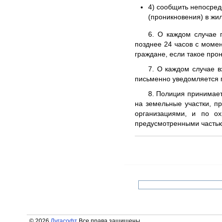
4) сообщить непосред
(проникновения) в жи
6. О каждом случае 
позднее 24 часов с моме
граждане, если такое про
7. О каждом случае 
письменно уведомляется п
8. Полиция принимае
на земельные участки, п
организациями, и по ох
предусмотренными частью
© 2026
Лугасофт
Все права защищены