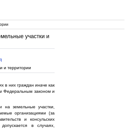
тории
емельные участки и
Я
и и территории
 в них граждан иначе как
им Федеральным законом и
 на земельные участки,
аемые организациями (за
вительств и консульских
 допускается в случаях,