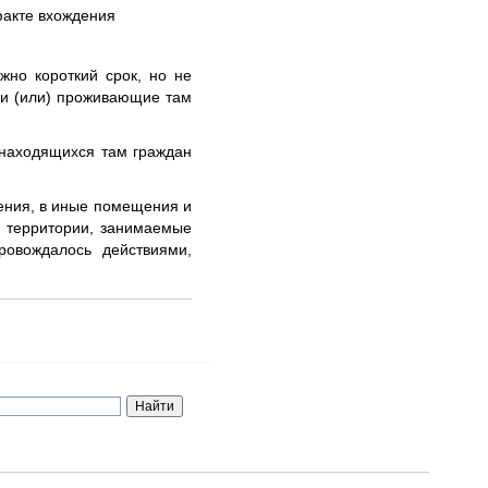
факте вхождения
жно короткий срок, но не
 и (или) проживающие там
 находящихся там граждан
ения, в иные помещения и
и территории, занимаемые
ровождалось действиями,