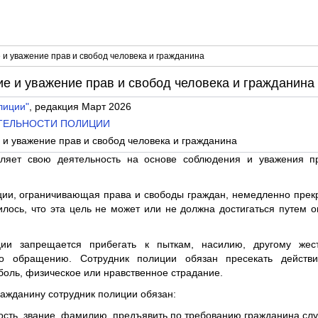
 и уважение прав и свобод человека и гражданина
е и уважение прав и свобод человека и гражданина
лиции"
, редакция Март 2026
ЯТЕЛЬНОСТИ ПОЛИЦИИ
 и уважение прав и свобод человека и гражданина
вляет свою деятельность на основе соблюдения и уважения п
ции, ограничивающая права и свободы граждан, немедленно прекр
илось, что эта цель не может или не должна достигаться путем о
ции запрещается прибегать к пыткам, насилию, другому же
во обращению. Сотрудник полиции обязан пресекать действ
оль, физическое или нравственное страдание.
ражданину сотрудник полиции обязан:
ность, звание, фамилию, предъявить по требованию гражданина сл