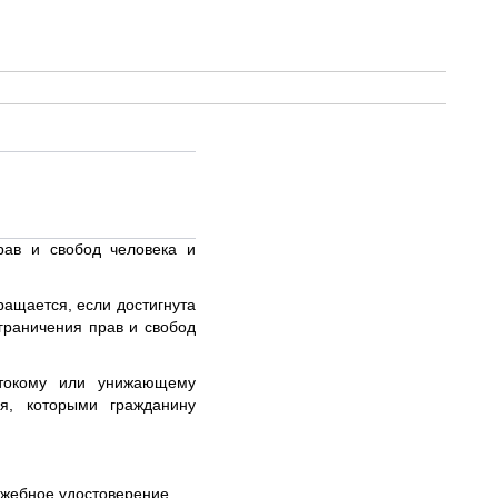
рав и свобод человека и
ащается, если достигнута
граничения прав и свобод
стокому или унижающему
ия, которыми гражданину
ужебное удостоверение,