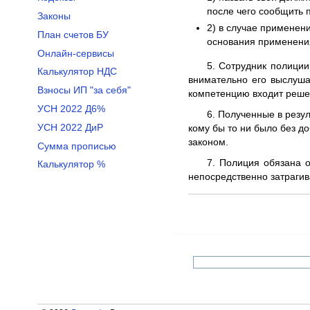
после чего сообщить 
Законы
2) в случае применен
План счетов БУ
основания применения
Онлайн-сервисы
5. Сотрудник полиции
Калькулятор НДС
внимательно его выслуша
Взносы ИП "за себя"
компетенцию входит реше
УСН 2022 Д6%
6. Полученные в резу
УСН 2022 ДиР
кому бы то ни было без 
законом.
Сумма прописью
7. Полиция обязана 
Калькулятор %
непосредственно затраги