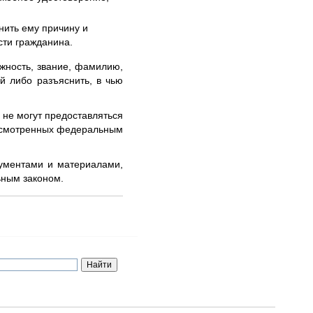
нить ему причину и
сти гражданина.
жность, звание, фамилию,
й либо разъяснить, в чью
 не могут предоставляться
дусмотренных федеральным
кументами и материалами,
ьным законом.