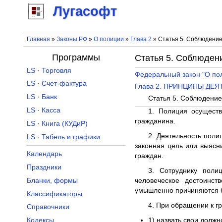
Лугасофт
Главная
»
Законы РФ
»
О полиции
»
Глава 2
» Статья 5. Соблюдение
Программы
Статья 5. Соблюдени
LS · Торговля
Федеральный закон "О по
LS · Счет-фактура
Глава 2. ПРИНЦИПЫ ДЕ
LS · Банк
Статья 5. Соблюдение
LS · Касса
1. Полиция осущест
гражданина.
LS · Книга (КУДиР)
2. Деятельность поли
LS · Табель и графики
законная цель или выясн
Календарь
граждан.
Праздники
3. Сотруднику поли
Бланки, формы
человеческое достоинст
умышленно причиняются б
Классификаторы
4. При обращении к г
Справочники
Кодексы
1) назвать свои долж